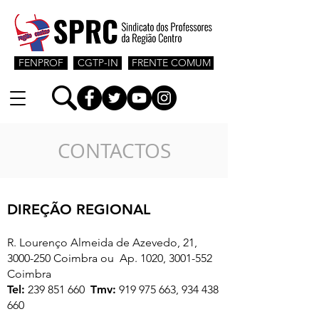
FENPROF
CGTP-IN
FRENTE COMUM
CONTACTOS
DIREÇÃO REGIONAL
R. Lourenço Almeida de Azevedo, 21,
3000-250
Coimbra ou Ap. 1020,
3001-552
Coimbra
Tel:
239 851 660
Tmv:
919 975 663
,
934 438
660