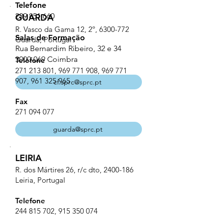
Telefone
239 851 660
GUARDA
R. Vasco da Gama 12, 2º,
6300-772
Salas de Formação
Guarda, Portugal
Rua Bernardim Ribeiro, 32 e 34
3000-069
Coimbra
Telefone
271 213 801
,
969 771 908
,
969 771
907
,
961 325 965
cf.sprc@sprc.pt
Fax
271 094 077
guarda@sprc.pt
LEIRIA
R. dos Mártires 26, r/c dto,
2400-186
Leiria, Portugal
Telefone
244 815 702
,
915 350 074