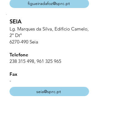
figueiradafoz@sprc.pt
SEIA
Lg. Marques da Silva, Edifício Camelo,
2º Dtº
6270-490
Seia
Telefone
238 315 498
,
961 325 965
Fax
-
seia@sprc.pt
© 2022 Sindicato dos Professores