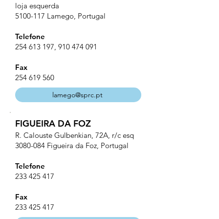
loja esquerda
5100-117
Lamego, Portugal
Telefone
254 613 197
,
910 474 091
Fax
254 619 560
lamego@sprc.pt
FIGUEIRA DA FOZ
R. Calouste Gulbenkian, 72A, r/c esq
3080-084
Figueira da Foz, Portugal
Telefone
233 425 417
Fax
233 425 417