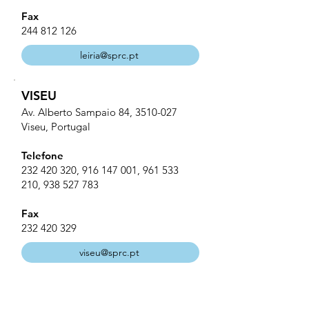
Fax
244 812 126
leiria@sprc.pt
VISEU
Av. Alberto Sampaio 84,
3510-027
Viseu, Portugal
Telefone
232 420 320
,
916 147 001
,
961 533
210
,
938 527 783
Fax
232 420 329
viseu@sprc.pt