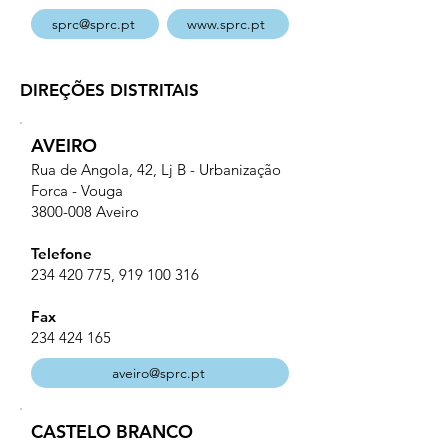
sprc@sprc.pt
www.sprc.pt
DIREÇÕES DISTRITAIS
AVEIRO
Rua de Angola, 42, Lj B - Urbanização
Forca - Vouga
3800-008
Aveiro
Telefone
234 420 775
,
919 100 316
Fax
234 424 165
aveiro@sprc.pt
CASTELO BRANCO