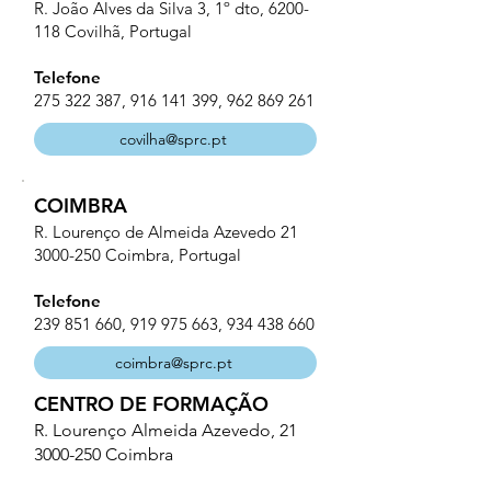
R. João Alves da Silva 3, 1º dto,
6200-
118
Covilhã, Portugal
Telefone
275 322 387
,
916 141 399
,
962 869 261
covilha@sprc.pt
COIMBRA
R. Lourenço de Almeida Azevedo 21
3000-250
Coimbra, Portugal
Telefone
239 851 660
,
919 975 663
,
934 438 660
coimbra@sprc.pt
CENTRO DE FORMAÇÃO
R. Lourenço Almeida Azevedo, 21
3000-250
Coimbra