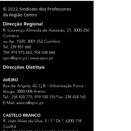
© 2022 Sindicato dos Professores
da Região Centro
Direcção Regional
R. Lourenço Almeida de Azevedo, 21,
3000-250
Coimbra
ou Ap. 1020,
3001-552
Coimbra
Tel:
239 851 660
TM:
919 975 663
,
934 438 660
sprc@sprc.pt
|
www.sprc.pt
Direcções Distritais
AVEIRO
Rua de Angola, 42, Lj B - Urbanização Forca -
Vouga,
3800-008
Aveiro
Tel.:
234 420 775
,
919 100 316
Fax:
234 424 165
E-Mail:
aveiro@sprc.pt
CASTELO BRANCO
R. João Alves da Silva, 3 - 1.º Dt.º, 6200-118
Covilhã