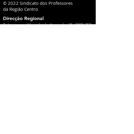
© 2022 Sindicato dos Professores
da Região Centro
Direcção Regional
R. Lourenço Almeida de Azevedo, 21,
3000-250
Coimbra
ou Ap. 1020,
3001-552
Coimbra
Tel:
239 851 660
TM:
919 975 663
,
934 438 660
sprc@sprc.pt
|
www.sprc.pt
Direcções Distritais
AVEIRO
Rua de Angola, 42, Lj B - Urbanização Forca -
Vouga,
3800-008
Aveiro
Tel.:
234 420 775
,
919 100 316
Fax:
234 424 165
E-Mail:
aveiro@sprc.pt
CASTELO BRANCO
R. João Alves da Silva, 3 - 1.º Dt.º, 6200-118
Covilhã
Tel.: 275 322 387, 916 141 399, 962 869 261