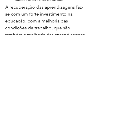
A recuperação das aprendizagens faz-
se com um forte investimento na 
educação, com a melhoria das 
condições de trabalho, que são 
também a melhoria das aprendizagens.
Não é preciso mais escola, o que é 
necessário é melhor escola e respeito 
pelos professores.
Comentários
Escreva um comentário