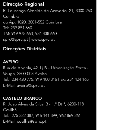
Direcção Regional
R. Lourenço Almeida de Azevedo, 21,
3000-250
Coimbra
ou Ap. 1020,
3001-552
Coimbra
Tel:
239 851 660
TM:
919 975 663
,
934 438 660
sprc@sprc.pt
|
www.sprc.pt
Direcções Distritais
AVEIRO
Rua de Angola, 42, Lj B - Urbanização Forca -
Vouga,
3800-008
Aveiro
Tel.:
234 420 775
,
919 100 316
Fax:
234 424 165
E-Mail:
aveiro@sprc.pt
CASTELO BRANCO
R. João Alves da Silva, 3 - 1.º Dt.º, 6200-118
Covilhã
Tel.: 275 322 387, 916 141 399, 962 869 261
E-Mail:
covilha@sprc.pt
COIMBRA