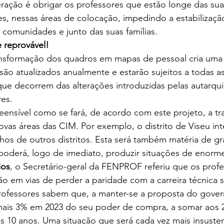
eração é obrigar os professores que estão longe das suas
ões, nessas áreas de colocação, impedindo a estabilizaçã
 comunidades e junto das suas famílias.
 reprovável!
ransformação dos quadros em mapas de pessoal cria um
ão atualizados anualmente e estarão sujeitos a todas as
que decorrem das alterações introduzidas pelas autarqui
res.
ensível como se fará, de acordo com este projeto, a tr
ovas áreas das CIM. Por exemplo, o distrito de Viseu in
hos de outros distritos. Esta será também matéria de g
oderá, logo de imediato, produzir situações de enorm
ios
, o Secretário-geral da FENPROF referiu que os profe
 em vias de perder a paridade com a carreira técnica s
fessores sabem que, a manter-se a proposta do govern
mais 3% em 2023 do seu poder de compra, a somar aos 
 10 anos. Uma situação que será cada vez mais insusten