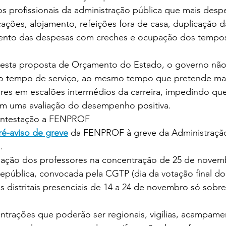
s profissionais da administração pública que mais desp
cações, alojamento, refeições fora de casa, duplicação 
nto das despesas com creches e ocupação dos tempos 
 esta proposta de Orçamento do Estado, o governo não
o tempo de serviço, ao mesmo tempo que pretende man
ores em escalões intermédios da carreira, impedindo q
em uma avaliação do desempenho positiva.
contestação a FENPROF
ré-aviso de greve
 da FENPROF à greve da Administração
.
ipação dos professores na concentração de 25 de novemb
epública, convocada pela CGTP (dia da votação final d
os distritais presenciais de 14 a 24 de novembro só sobre 
trações que poderão ser regionais, vigílias, acampame