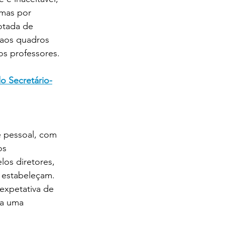
mas por 
otada de 
aos quadros 
os professores.
o Secretário-
 pessoal, com 
os 
os diretores, 
 estabeleçam.
expetativa de 
 a uma 