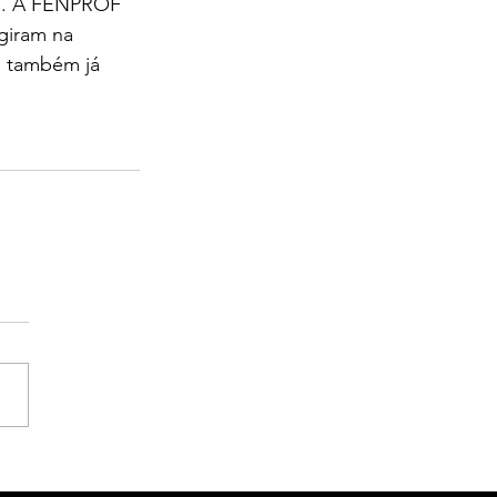
... A FENPROF 
giram na 
s também já 