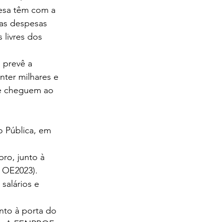
esa têm com a 
das despesas 
livres dos 
 prevê a 
ter milhares e 
ue cheguem ao 
 Pública, em 
ro, junto à 
o OE2023).
salários e 
nto à porta do 