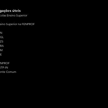
igações úteis
colas Ensino Superior
sino Superior na FENPROF
PN
PGL
ZS
PRA
PM
E
ENPROF
TP-IN
ente Comum