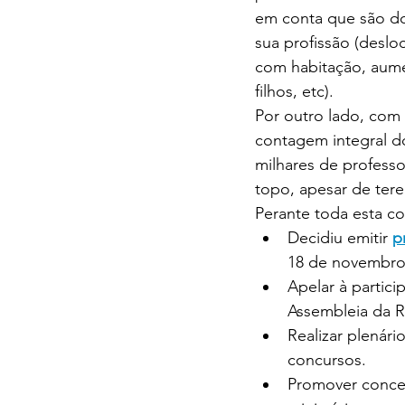
em conta que são do
sua profissão (deslo
com habitação, aume
filhos, etc).
Por outro lado, com
contagem integral d
milhares de profess
topo, apesar de ter
Perante toda esta 
Decidiu emitir 
p
18 de novembro
Apelar à partic
Assembleia da R
Realizar plenári
concursos.
Promover concen