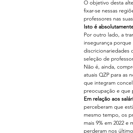
O objetivo desta alt
fixar-se nessas regi
professores nas suas
Isto é absolutamente
Por outro lado, a t
insegurança porque s
discricionariedades 
seleção de professo
Não é, ainda, compre
atuais QZP para as n
que integram concel
preocupação e que p
Em relação aos salár
perceberam que estão
mesmo tempo, os pro
mais 9% em 2022 e 
perderam nos últimos