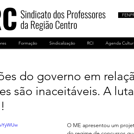
FENP
ores
Formação
Sindicalização
RCI
Agenda Cultur
ções do governo em relaç
es são inaceitáveis. A luta
l!
v0vYyWUw
O ME apresentou um projet
do regime de concursos que 