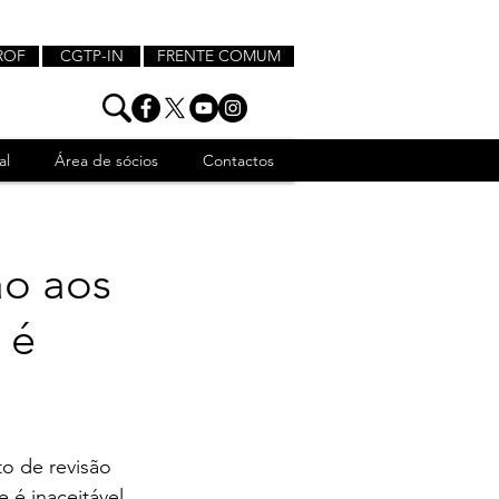
ROF
CGTP-IN
FRENTE COMUM
al
Área de sócios
Contactos
ão aos
 é
o de revisão 
é inaceitável, 