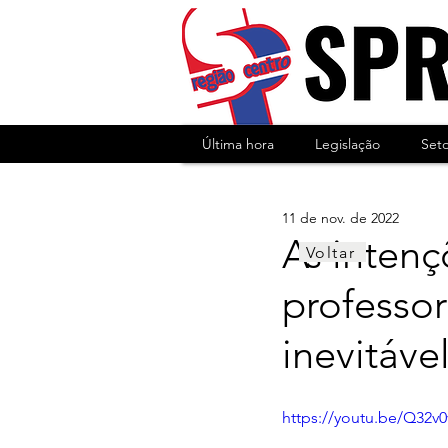
Última hora
Legislação
Set
11 de nov. de 2022
As inten
Voltar
professor
inevitáve
https://youtu.be/Q32