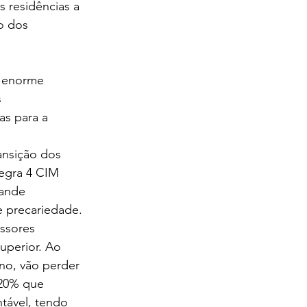
 residências a 
o dos 
a enorme 
 
as para a 
ansição dos 
tegra 4 CIM 
rande 
e precariedade.
ssores 
uperior. Ao 
o, vão perder 
20% que 
tável, tendo 