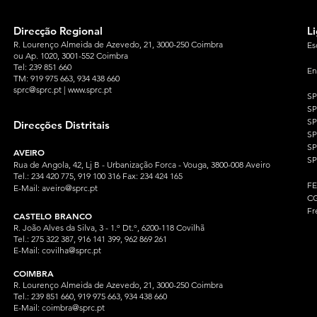
Direcção Regional
L
R. Lourenço Almeida de Azevedo, 21, 3000-250 Coimbra
Es
ou Ap. 1020, 3001-552 Coimbra
Tel: 239 851 660
En
TM: 919 975 663
, 934 438 660
sprc@sprc.pt
|
www.sprc.pt
S
S
SP
Direcções Distritais
S
S
AVEIRO
SP
Rua de Angola, 42, Lj B - Urbanização Forca - Vouga, 3800-008 Aveiro
Tel.: 234 420 775, 919 100 316 Fax: 234 424 165
F
E-Mail:
aveiro@sprc.pt
CG
Fr
CASTELO BRANCO
R. João Alves da Silva, 3 - 1.º Dt.º, 6200-118 Covilhã
Tel.: 275 322 387, 916 141 399, 962 869 261
E-Mail:
covilha@sprc.pt
COIMBRA
R. Lourenço Almeida de Azevedo, 21, 3000-250 Coimbra
Tel.:
239 851 660,
919 975 663, 934 438 66
0
E-Mail:
coimbra@sprc.pt