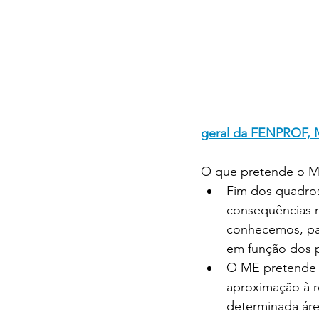
geral da FENPROF, 
O que pretende o M
Fim dos quadros
consequências m
conhecemos, pas
em função dos p
O ME pretende a
aproximação à r
determinada áre