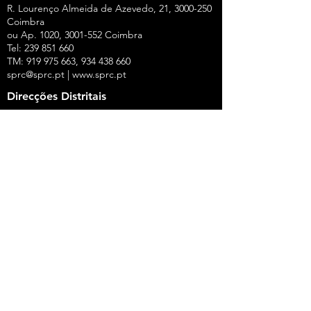
R. Lourenço Almeida de Azevedo, 21,
3000-250
Coimbra
ou Ap. 1020,
3001-552
Coimbra
Tel:
239 851 660
TM:
919 975 663
,
934 438 660
sprc@sprc.pt
|
www.sprc.pt
Direcções Distritais
AVEIRO
Rua de Angola, 42, Lj B - Urbanização Forca -
Vouga,
3800-008
Aveiro
Tel.:
234 420 775
,
919 100 316
Fax:
234 424 165
E-Mail:
aveiro@sprc.pt
CASTELO BRANCO
R. João Alves da Silva, 3 - 1.º Dt.º, 6200-118
Covilhã
Tel.: 275 322 387, 916 141 399, 962 869 261
E-Mail:
covilha@sprc.pt
COIMBRA
R. Lourenço Almeida de Azevedo, 21,
3000-250