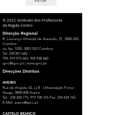
Voltar
© 2022 Sindicato dos Professores
da Região Centro
Direcção Regional
R. Lourenço Almeida de Azevedo, 21,
3000-250
Coimbra
ou Ap. 1020,
3001-552
Coimbra
Tel:
239 851 660
TM:
919 975 663
,
934 438 660
sprc@sprc.pt
|
www.sprc.pt
Direcções Distritais
AVEIRO
Rua de Angola, 42, Lj B - Urbanização Forca -
Vouga,
3800-008
Aveiro
Tel.:
234 420 775
,
919 100 316
Fax:
234 424 165
E-Mail:
aveiro@sprc.pt
CASTELO BRANCO