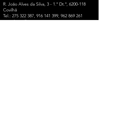
R. João Alves da Silva, 3 - 1.º Dt.º, 6200-118
Covilhã
Tel.: 275 322 387, 916 141 399, 962 869 261
E-Mail:
covilha@sprc.pt
COIMBRA
R. Lourenço Almeida de Azevedo, 21,
3000-250
Coimbra
Tel.:
239 851 660
,
919 975 663
,
934 438 66
0
E-Mail:
coimbra@sprc.pt
GUARDA
R. Vasco da Gama, 12 - 2.º,
6300-772
Guarda
Tel.: 271 213 801, 969 771 908, 969 771 907, 961
325 965
Fax:
271 094 077
E-Mail:
guarda@sprc.pt
LEIRIA
R. dos Mártires, 26 - r/c Drtº,
2400-186
Leiria
Tel.:
244 815 702
, 915 350
074 Fax:
244 812 126
E-Mail:
leiria@sprc.pt