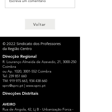
Escreva um comentário
Voltar
© 2022 Sindicato dos Professores
da Região Centro
Direcção Regional
R. Lourenço Almeida de Azevedo, 21,
3000-250
Coimbra
ou Ap. 1020,
3001-552
Coimbra
Tel:
239 851 660
TM:
919 975 663
,
934 438 660
sprc@sprc.pt
|
www.sprc.pt
Direcções Distritais
AVEIRO
Rua de Angola, 42, Lj B - Urbanização Forca -