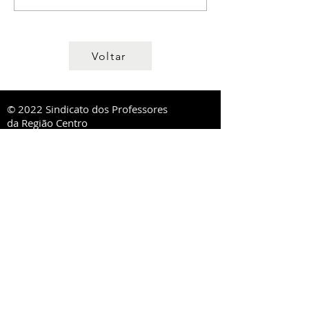
Voltar
© 2022 Sindicato dos Professores
da Região Centro
Direcção Regional
R. Lourenço Almeida de Azevedo, 21,
3000-250
Coimbra
ou Ap. 1020,
3001-552
Coimbra
Tel:
239 851 660
TM:
919 975 663
,
934 438 660
sprc@sprc.pt
|
www.sprc.pt
Direcções Distritais
AVEIRO
Rua de Angola, 42, Lj B - Urbanização Forca -
Vouga,
3800-008
Aveiro