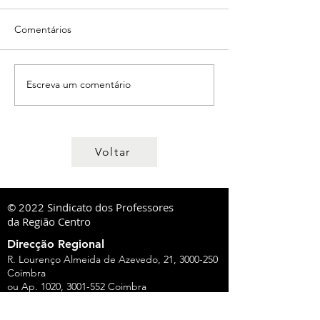
Comentários
Escreva um comentário
Voltar
© 2022 Sindicato dos Professores
da Região Centro
Direcção Regional
R. Lourenço Almeida de Azevedo, 21,
3000-250
Coimbra
ou Ap. 1020,
3001-552
Coimbra
Tel:
239 851 660
TM:
919 975 663
,
934 438 660