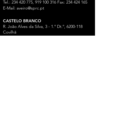
Tel.:
234 420 775
,
919 100 316
Fax:
234 424 165
E-Mail:
aveiro@sprc.pt
CASTELO BRANCO
R. João Alves da Silva, 3 - 1.º Dt.º, 6200-118
Covilhã
Tel.: 275 322 387, 916 141 399, 962 869 261
E-Mail:
covilha@sprc.pt
COIMBRA
R. Lourenço Almeida de Azevedo, 21,
3000-250
Coimbra
Tel.:
239 851 660
,
919 975 663
,
934 438 66
0
E-Mail:
coimbra@sprc.pt
GUARDA
R. Vasco da Gama, 12 - 2.º,
6300-772
Guarda
Tel.: 271 213 801, 969 771 908, 969 771 907, 961
325 965
Fax:
271 094 077
E-Mail:
guarda@sprc.pt
LEIRIA