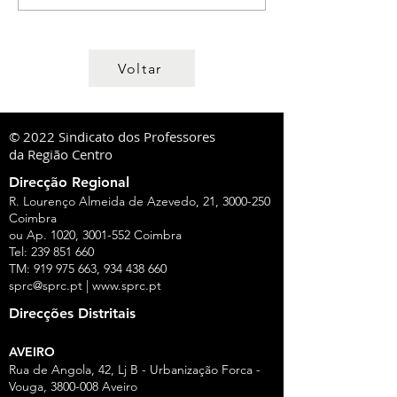
Voltar
© 2022 Sindicato dos Professores
da Região Centro
Direcção Regional
R. Lourenço Almeida de Azevedo, 21,
3000-250
Coimbra
ou Ap. 1020,
3001-552
Coimbra
Tel:
239 851 660
TM:
919 975 663
,
934 438 660
sprc@sprc.pt
|
www.sprc.pt
Direcções Distritais
AVEIRO
Rua de Angola, 42, Lj B - Urbanização Forca -
Vouga,
3800-008
Aveiro