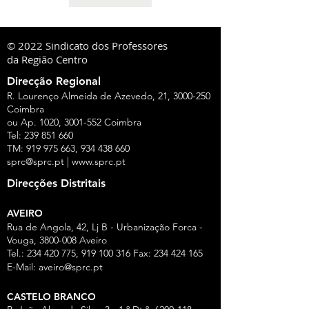
© 2022 Sindicato dos Professores
da Região Centro
Direcção Regional
R. Lourenço Almeida de Azevedo, 21,
3000-250
Coimbra
ou Ap. 1020,
3001-552
Coimbra
Tel:
239 851 660
TM:
919 975 663
,
934 438 660
sprc@sprc.pt
|
www.sprc.pt
Direcções Distritais
AVEIRO
Rua de Angola, 42, Lj B - Urbanização Forca -
Vouga,
3800-008
Aveiro
Tel.:
234 420 775
,
919 100 316
Fax:
234 424 165
E-Mail:
aveiro@sprc.pt
CASTELO BRANCO