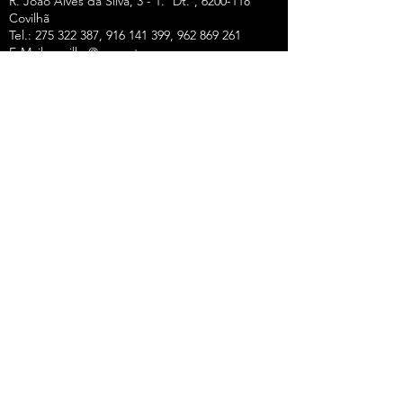
R. João Alves da Silva, 3 - 1.º Dt.º, 6200-118
Covilhã
Tel.: 275 322 387, 916 141 399, 962 869 261
E-Mail:
covilha@sprc.pt
COIMBRA
R. Lourenço Almeida de Azevedo, 21,
3000-250
Coimbra
Tel.:
239 851 660
,
919 975 663
,
934 438 66
0
E-Mail:
coimbra@sprc.pt
GUARDA
R. Vasco da Gama, 12 - 2.º,
6300-772
Guarda
Tel.: 271 213 801, 969 771 908, 969 771 907, 961
325 965
Fax:
271 094 077
E-Mail:
guarda@sprc.pt
LEIRIA
R. dos Mártires, 26 - r/c Drtº,
2400-186
Leiria
Tel.:
244 815 702
, 915 350
074 Fax:
244 812 126
E-Mail:
leiria@sprc.pt
VISEU