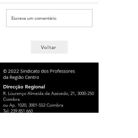
Escreva um comentário
Voltar
© 2022 Sindicato dos Professores
da Região Centro
Direcção Regional
R. Lourenço Almeida de Azevedo, 21,
3000-250
Coimbra
ou Ap. 1020,
3001-552
Coimbra
Tel:
239 851 660
TM:
919 975 663
,
934 438 660
sprc@sprc.pt
|
www.sprc.pt
Direcções Distritais