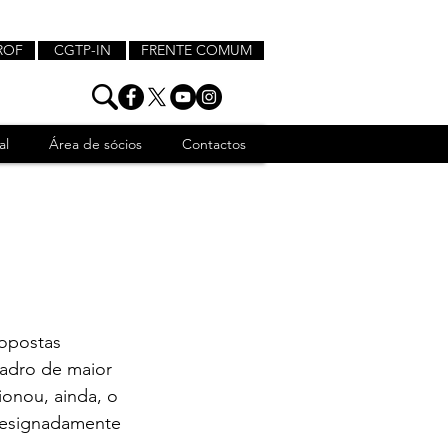
ROF
CGTP-IN
FRENTE COMUM
al
Área de sócios
Contactos
a
opostas 
adro de maior 
onou, ainda, o 
designadamente 