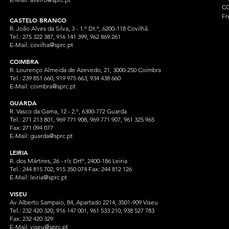
CG
Fr
CASTELO BRANCO
R. João Alves da Silva, 3 - 1.º Dt.º, 6200-118 Covilhã
Tel.: 275 322 387, 916 141 399, 962 869 261
E-Mail:
covilha@sprc.pt
COIMBRA
R. Lourenço Almeida de Azevedo, 21, 3000-250 Coimbra
Tel.:
239 851 660,
919 975 663, 934 438 66
0
E-Mail:
coimbra@sprc.pt
GUARDA
R. Vasco da Gama, 12 - 2.º, 6300-772 Guarda
Tel.: 271 213 801, 969 771 908, 969 771 907, 961 325 965
Fax: 271 094 077
E-Mail:
guarda@sprc.pt
LEIRIA
R. dos Mártires, 26 - r/c Drtº, 2400-186 Leiria
Tel.: 244 815 702, 915 350
074 Fax: 244 812 126
E-Mail:
leiria@sprc.pt
VISEU
Av Alberto Sampaio, 84, Apartado 2214, 3501-909 Viseu
Tel.: 232 420 320, 916 147 001, 961 533 210, 938 527 783
Fax: 232 420 329
E-Mail:
viseu@sprc.pt