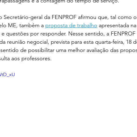
ltrapassagens e à contagem do tempo de serviço.
 o Secretário-geral da FENPROF afirmou que, tal como o
elo ME, também a 
proposta de trabalho
 apresentada na
s e questões por responder. Nesse sentido, a FENPROF s
 reunião negocial, prevista para esta quarta-feira, 18 d
sentido de possibilitar uma melhor avaliação das propo
lta aos professores.
8WtD_xU