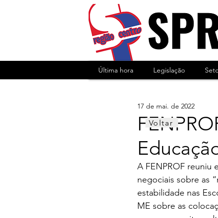
Última hora
Legislação
Set
17 de mai. de 2022
FENPROF 
Voltar
Educaçã
A FENPROF reuniu es
negociais sobre as 
estabilidade nas Es
ME sobre as colocaç