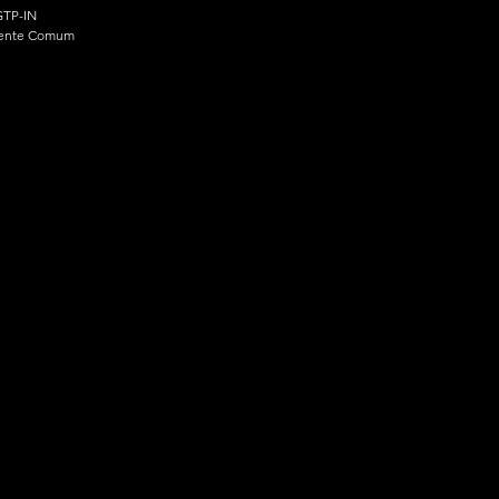
TP-IN
ente Comum