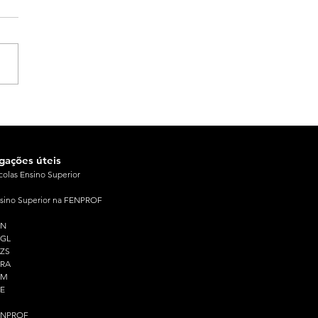
igações úteis
colas Ensino Superior
sino Superior na FENPROF
PN
PGL
ZS
PRA
PM
E
ENPROF