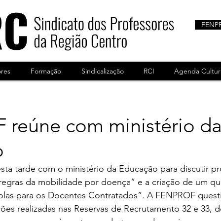
FENP
ores
Formação
Sindicalização
RCI
Agenda Cultur
reúne com ministério d
o
ta tarde com o ministério da Educação para discutir pr
“regras da mobilidade por doença” e a criação de um qu
colas para os Docentes Contratados”. A FENPROF questi
ões realizadas nas Reservas de Recrutamento 32 e 33, 