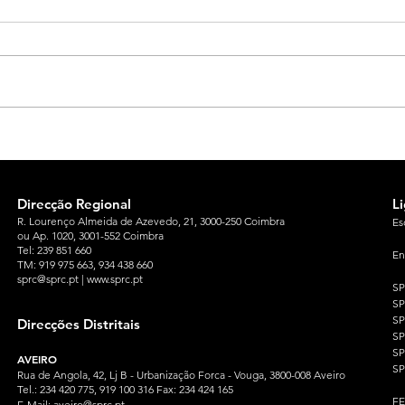
Direcção Regional
L
R. Lourenço Almeida de Azevedo, 21, 3000-250 Coimbra
Es
ou Ap. 1020, 3001-552 Coimbra
Tel: 239 851 660
En
TM: 919 975 663
, 934 438 660
sprc@sprc.pt
|
www.sprc.pt
S
S
SP
Direcções Distritais
S
S
AVEIRO
SP
Rua de Angola, 42, Lj B - Urbanização Forca - Vouga, 3800-008 Aveiro
Tel.: 234 420 775, 919 100 316 Fax: 234 424 165
F
E-Mail:
aveiro@sprc.pt