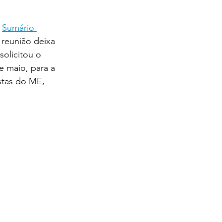
 
Sumário 
 reunião deixa 
olicitou o 
e maio, para a 
stas do ME, 