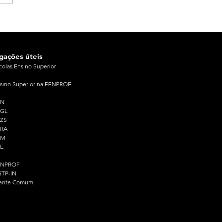
igações úteis
colas Ensino Superior
sino Superior na FENPROF
PN
PGL
ZS
PRA
PM
E
ENPROF
TP-IN
ente Comum