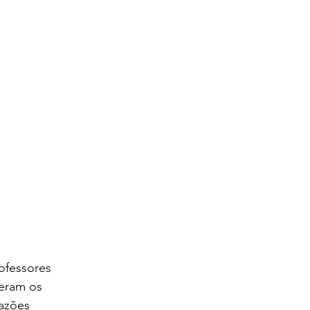
ofessores 
seram os 
azões 