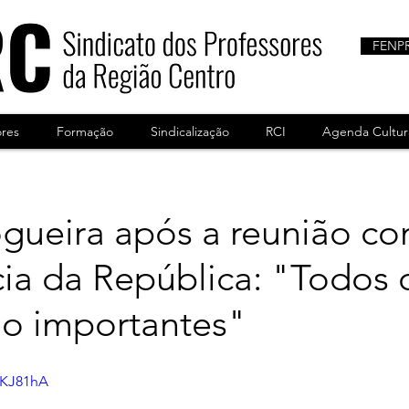
FENP
ores
Formação
Sindicalização
RCI
Agenda Cultur
gueira após a reunião co
ia da República: "Todos 
ão importantes"
FKJ81hA