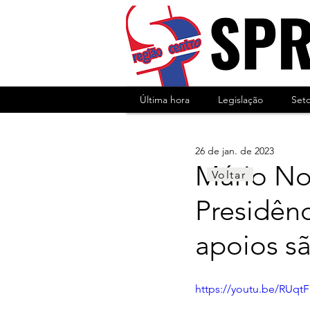
Última hora
Legislação
Set
26 de jan. de 2023
Mário No
Voltar
Presidênc
apoios s
https://youtu.be/RUqt