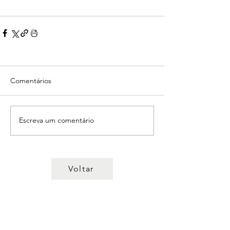
Comentários
Escreva um comentário
Voltar
© 2022 Sindicato dos Professores
da Região Centro