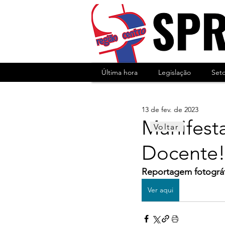
Última hora
Legislação
Set
13 de fev. de 2023
Manifest
Voltar
Docente
Reportagem fotográf
Ver aqui