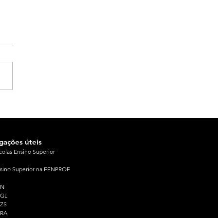
igações úteis
colas Ensino Superior
sino Superior na FENPROF
PN
PGL
ZS
PRA