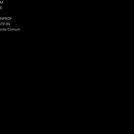
PM
E
ENPROF
TP-IN
ente Comum