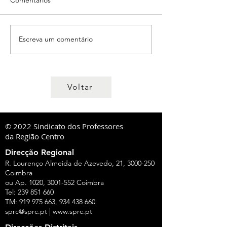
Escreva um comentário
Voltar
© 2022 Sindicato dos Professores
da Região Centro
Direcção Regional
R. Lourenço Almeida de Azevedo, 21,
3000-250
Coimbra
ou Ap. 1020,
3001-552
Coimbra
Tel:
239 851 660
TM:
919 975 663
,
934 438 660
sprc@sprc.pt
|
www.sprc.pt