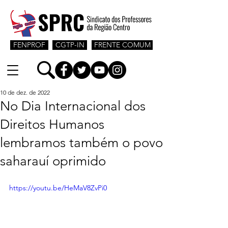
FENPROF
CGTP-IN
FRENTE COMUM
10 de dez. de 2022
No Dia Internacional dos
Direitos Humanos
lembramos também o povo
saharauí oprimido
https://youtu.be/HeMaV8ZvPi0