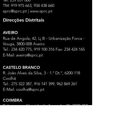
TM:
919 975 663
,
934 438 660
sprc@sprc.pt
|
www.sprc.pt
Direcções Distritais
AVEIRO
Rua de Angola, 42, Lj B - Urbanização Forca -
Vouga,
3800-008
Aveiro
Tel.:
234 420 775
,
919 100 316
Fax:
234 424 165
E-Mail:
aveiro@sprc.pt
CASTELO BRANCO
R. João Alves da Silva, 3 - 1.º Dt.º, 6200-118
Covilhã
Tel.: 275 322 387, 916 141 399, 962 869 261
E-Mail:
covilha@sprc.pt
COIMBRA
R. Lourenço Almeida de Azevedo, 21,
3000-250
Coimbra
Tel.:
239 851 660
,
919 975 663
,
934 438 66
0
E-Mail:
coimbra@sprc.pt