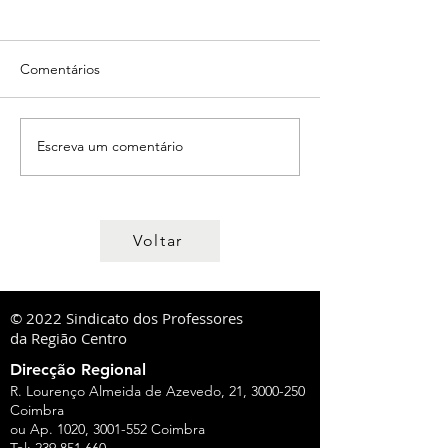
Comentários
Escreva um comentário
Voltar
© 2022 Sindicato dos Professores
da Região Centro
Direcção Regional
R. Lourenço Almeida de Azevedo, 21,
3000-250
Coimbra
ou Ap. 1020,
3001-552
Coimbra
Tel:
239 851 660