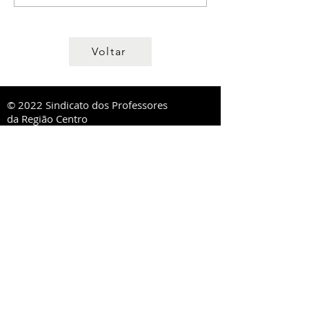
Voltar
© 2022 Sindicato dos Professores
da Região Centro
Direcção Regional
R. Lourenço Almeida de Azevedo, 21,
3000-250
Coimbra
ou Ap. 1020,
3001-552
Coimbra
Tel:
239 851 660
TM:
919 975 663
,
934 438 660
sprc@sprc.pt
|
www.sprc.pt
Direcções Distritais
AVEIRO
Rua de Angola, 42, Lj B - Urbanização Forca -
Vouga,
3800-008
Aveiro