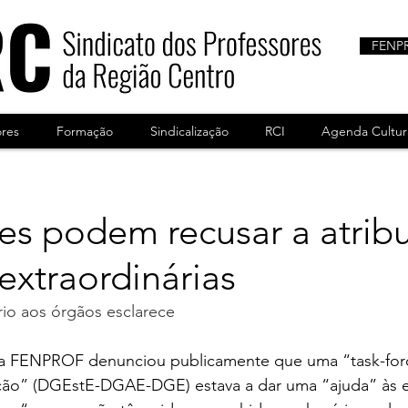
FENP
ores
Formação
Sindicalização
RCI
Agenda Cultur
es podem recusar a atrib
extraordinárias
rio aos órgãos esclarece
a FENPROF denunciou publicamente que uma “task-forc
ção” (DGEstE-DGAE-DGE) estava a dar uma “ajuda” às e