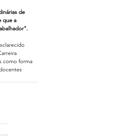
inárias de 
e que a 
rabalhador".
sclarecido 
arreira 
as como forma 
 docentes 