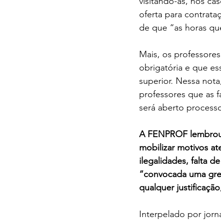
visitando-as, nos c
oferta para contrat
de que “as horas qu
Mais, os professores
obrigatória e que es
superior. Nessa not
professores que as fa
será aberto processo
A FENPROF lembrou q
mobilizar motivos at
ilegalidades, falta 
“convocada uma grev
qualquer justificaçã
Interpelado por jorn