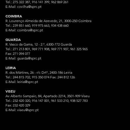
Tel.: 275 322 387, 916 141 399, 962 869 261
E-Mail:
covilha@sprc.pt
COIMBRA
R. Lourenço Almeida de Azevedo, 21, 3000-250 Coimbra
Tel.:
239 851 660,
919 975 663, 934 438 66
0
E-Mail:
coimbra@sprc.pt
GUARDA
R. Vasco da Gama, 12 - 2.º, 6300-772 Guarda
Tel.: 271 213 801, 969 771 908, 969 771 907, 961 325 965
Fax: 271 094 077
E-Mail:
guarda@sprc.pt
LEIRIA
R. dos Mártires, 26 - r/c Drtº, 2400-186 Leiria
Tel.: 244 815 702, 915 350
074 Fax: 244 812 126
E-Mail:
leiria@sprc.pt
VISEU
Av Alberto Sampaio, 84, Apartado 2214, 3501-909 Viseu
Tel.: 232 420 320, 916 147 001, 961 533 210, 938 527 783
Fax: 232 420 329
E-Mail:
viseu@sprc.pt