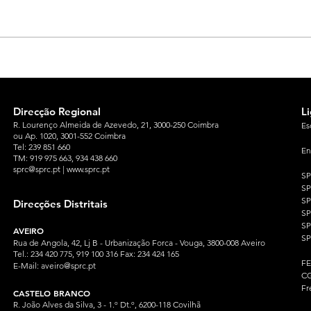
Direcção Regional
L
R. Lourenço Almeida de Azevedo, 21, 3000-250 Coimbra
Es
ou Ap. 1020, 3001-552 Coimbra
Tel: 239 851 660
En
TM: 919 975 663
, 934 438 660
sprc@sprc.pt
|
www.sprc.pt
S
S
SP
Direcções Distritais
S
S
AVEIRO
SP
Rua de Angola, 42, Lj B - Urbanização Forca - Vouga, 3800-008 Aveiro
Tel.: 234 420 775, 919 100 316 Fax: 234 424 165
F
E-Mail:
aveiro@sprc.pt
CG
Fr
CASTELO BRANCO
R. João Alves da Silva, 3 - 1.º Dt.º, 6200-118 Covilhã