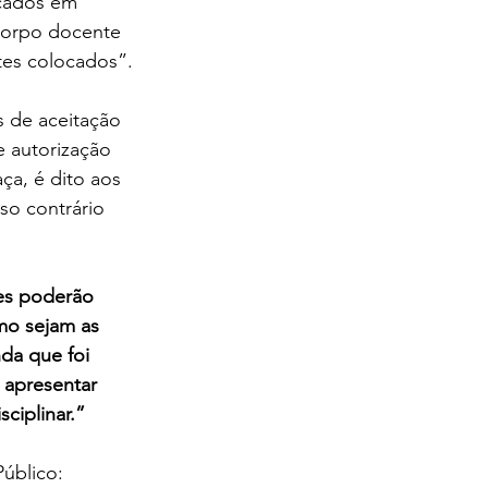
ocados em 
corpo docente 
tes colocados”.
s de aceitação 
e autorização 
a, é dito aos 
aso contrário 
es poderão 
omo sejam as 
da que foi 
 apresentar 
ciplinar.”
Público: