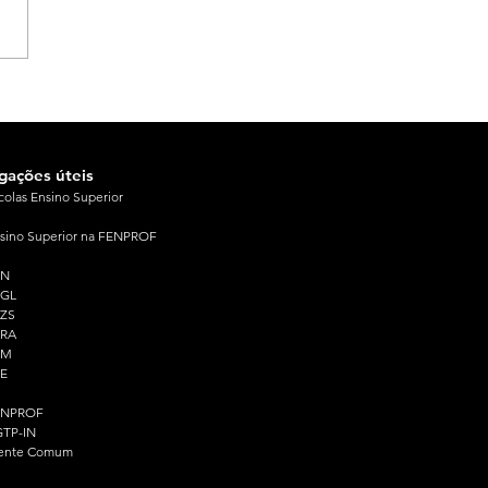
igações úteis
colas Ensino Superior
sino Superior na FENPROF
PN
PGL
ZS
PRA
PM
E
ENPROF
TP-IN
ente Comum