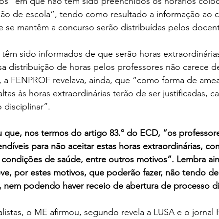
asos “em que não têm sido preenchidos os horários col
ação de escola”, tendo como resultado a informação ao 
e se mantêm a concurso serão distribuídas pelos docen
 têm sido informados de que serão horas extraordinária
sa distribuição de horas pelos professores não carece d
a, a FENPROF revelava, ainda, que “como forma de ameaç
ltas às horas extraordinárias terão de ser justificadas, c
 disciplinar”.
ue, nos termos do artigo 83.º do ECD, “os professor
endíveis para não aceitar estas horas extraordinárias, c
de condições de saúde, entre outros motivos”. Lembra ain
e, por estes motivos, que poderão fazer, não tendo de
o, nem podendo haver receio de abertura de processo dis
alistas, o ME afirmou, segundo revela a LUSA e o jornal 