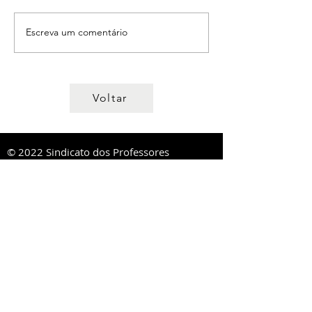
Escreva um comentário
Voltar
© 2022 Sindicato dos Professores
da Região Centro
Direcção Regional
R. Lourenço Almeida de Azevedo, 21,
3000-250
Coimbra
ou Ap. 1020,
3001-552
Coimbra
Tel:
239 851 660
TM:
919 975 663
,
934 438 660
sprc@sprc.pt
|
www.sprc.pt
Direcções Distritais