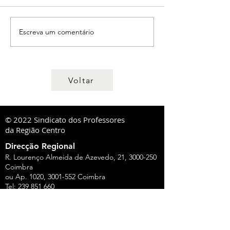
Escreva um comentário
Voltar
© 2022 Sindicato dos Professores
da Região Centro
Direcção Regional
R. Lourenço Almeida de Azevedo, 21,
3000-250
Coimbra
ou Ap. 1020,
3001-552
Coimbra
Tel:
239 851 660
TM:
919 975 663
,
934 438 660
sprc@sprc.pt
|
www.sprc.pt
Direcções Distritais