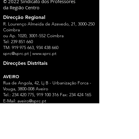
© 2022 Sindicato dos Professores
da Região Centro
Direcção Regional
R. Lourenço Almeida de Azevedo, 21,
3000-250
Coimbra
ou Ap. 1020,
3001-552
Coimbra
Tel:
239 851 660
TM:
919 975 663
,
934 438 660
sprc@sprc.pt
|
www.sprc.pt
Direcções Distritais
AVEIRO
Rua de Angola, 42, Lj B - Urbanização Forca -
Vouga,
3800-008
Aveiro
Tel.:
234 420 775
,
919 100 316
Fax:
234 424 165
E-Mail:
aveiro@sprc.pt
CASTELO BRANCO
R. João Alves da Silva, 3 - 1.º Dt.º, 6200-118
Covilhã
Tel.: 275 322 387, 916 141 399, 962 869 261
E-Mail:
covilha@sprc.pt