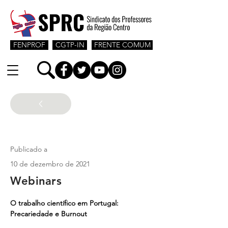
FENPROF
CGTP-IN
FRENTE COMUM
Ensino superior
Publicado a
10 de dezembro de 2021
Webinars
O trabalho científico em Portugal: 
Precariedade e Burnout