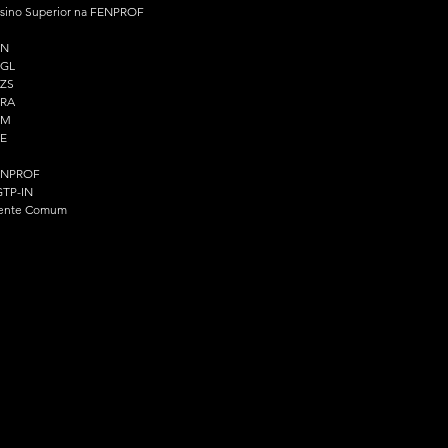
sino Superior na FENPROF
PN
PGL
ZS
PRA
PM
E
ENPROF
TP-IN
ente Comum