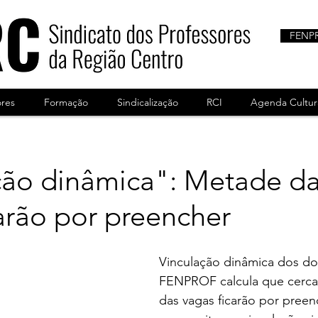
FENP
ores
Formação
Sindicalização
RCI
Agenda Cultur
ção dinâmica": Metade d
arão por preencher
Vinculação dinâmica dos do
FENPROF calcula que cerca
das vagas ficarão por preen