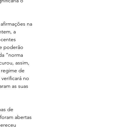
nificaria o 
 afirmações na 
ntem, a 
centes 
ue poderão 
 da “norma 
urou, assim, 
 regime de 
erificará no 
aram as suas 
mas de 
 foram abertas 
mereceu 