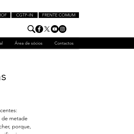
ROF
CGTP-IN
FRENTE COMUM
al
Área de sócios
Contactos
as
centes: 
 de metade 
cher, porque, 