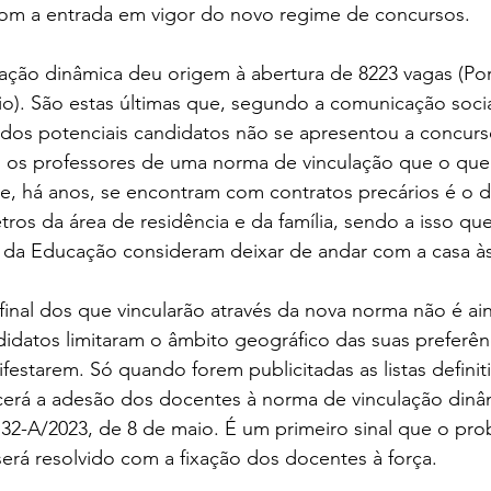
com a entrada em vigor do novo regime de concursos. 
ação dinâmica deu origem à abertura de 8223 vagas (Por
o). São estas últimas que, segundo a comunicação social
dos potenciais candidatos não se apresentou a concurso
os professores de uma norma de vinculação que o que
e, há anos, se encontram com contratos precários é o d
ros da área de residência e da família, sendo a isso que
o da Educação consideram deixar de andar com a casa às
inal dos que vincularão através da nova norma não é ai
idatos limitaram o âmbito geográfico das suas preferên
starem. Só quando forem publicitadas as listas definiti
erá a adesão dos docentes à norma de vinculação dinâm
 32-A/2023, de 8 de maio. É um primeiro sinal que o prob
erá resolvido com a fixação dos docentes à força. 