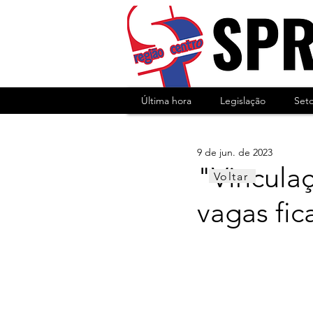
Última hora
Legislação
Set
9 de jun. de 2023
"Vincula
Voltar
vagas fic