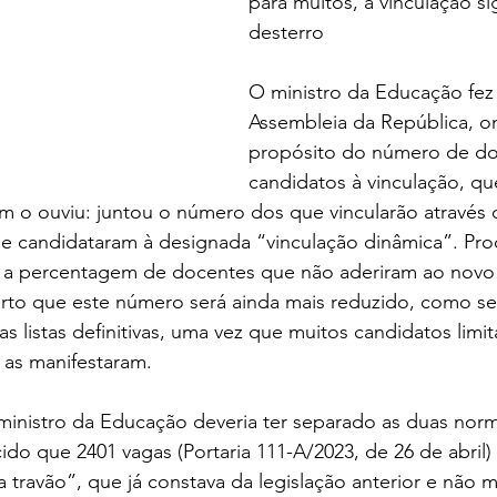
para muitos, a vinculação sig
desterro
O ministro da Educação fez
Assembleia da República, o
propósito do número de do
candidatos à vinculação, q
m o ouviu: juntou o número dos que vincularão através
e candidataram à designada “vinculação dinâmica”. Proc
e a percentagem de docentes que não aderiram ao novo
rto que este número será ainda mais reduzido, como se v
 listas definitivas, uma vez que muitos candidatos limit
 as manifestaram. 
 ministro da Educação deveria ter separado as duas nor
cido que 2401 vagas (Portaria 111-A/2023, de 26 de abril)
travão”, que já constava da legislação anterior e não 