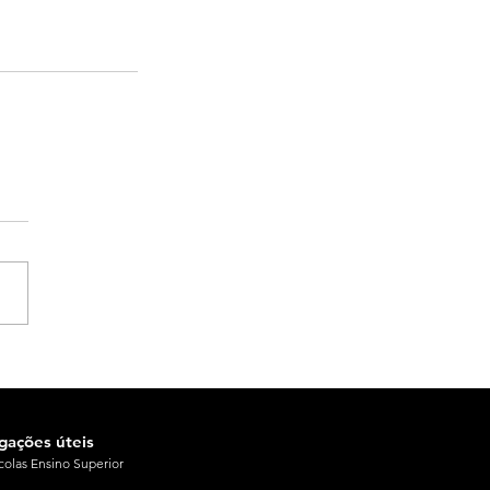
igações úteis
colas Ensino Superior