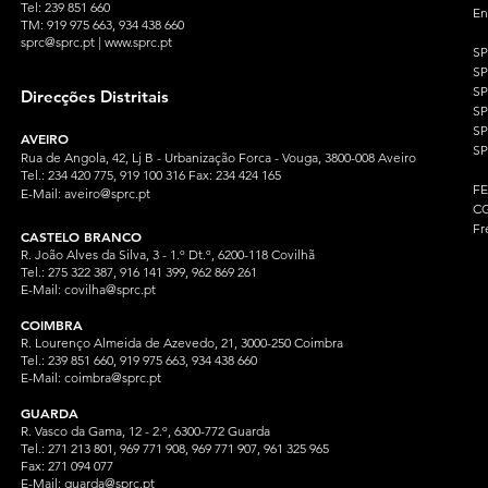
Tel: 239 851 660
En
TM: 919 975 663
, 934 438 660
sprc@sprc.pt
|
www.sprc.pt
S
S
SP
Direcções Distritais
S
S
AVEIRO
SP
Rua de Angola, 42, Lj B - Urbanização Forca - Vouga, 3800-008 Aveiro
Tel.: 234 420 775, 919 100 316 Fax: 234 424 165
F
E-Mail:
aveiro@sprc.pt
CG
Fr
CASTELO BRANCO
R. João Alves da Silva, 3 - 1.º Dt.º, 6200-118 Covilhã
Tel.: 275 322 387, 916 141 399, 962 869 261
E-Mail:
covilha@sprc.pt
COIMBRA
R. Lourenço Almeida de Azevedo, 21, 3000-250 Coimbra
Tel.:
239 851 660,
919 975 663, 934 438 66
0
E-Mail:
coimbra@sprc.pt
GUARDA
R. Vasco da Gama, 12 - 2.º, 6300-772 Guarda
Tel.: 271 213 801, 969 771 908, 969 771 907, 961 325 965
Fax: 271 094 077
E-Mail:
guarda@sprc.pt