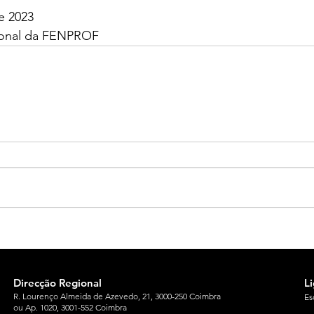
e 2023
ional da FENPROF
Direcção Regional
L
R. Lourenço Almeida de Azevedo, 21, 3000-250 Coimbra
Es
ou Ap. 1020, 3001-552 Coimbra