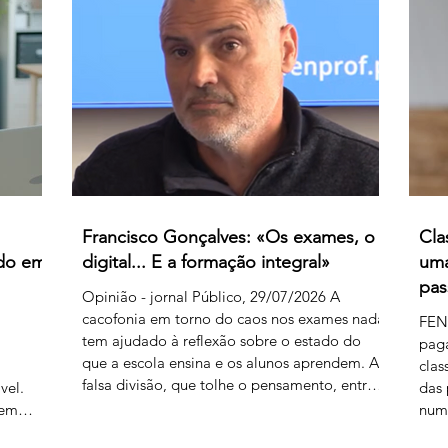
produz
férias previamente aprovados. Segundo os
vir 
 embora
relatos recebidos, diversos professores foram
clas
instados por direções de agrupamentos e
euro
escolas a desloc
de 
Francisco Gonçalves: «Os exames, o
Cla
ado em
digital... E a formação integral»
uma
pas
Opinião - jornal Público, 29/07/2026 A
cacofonia em torno do caos nos exames nada
FEN
tem ajudado à reflexão sobre o estado do
pag
que a escola ensina e os alunos aprendem. A
a
clas
falsa divisão, que tolhe o pensamento, entre
vel.
das 
portadores da luz e habitantes das trevas – os
rem
numa
da cultura e os da ignorância, os do rigor e os
nte
caos