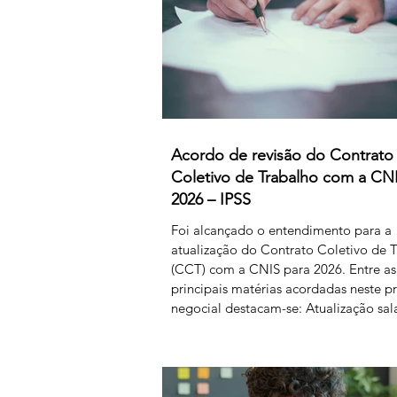
Acordo de revisão do Contrato
Coletivo de Trabalho com a CN
2026 – IPSS
Foi alcançado o entendimento para a
atualização do Contrato Coletivo de 
(CCT) com a CNIS para 2026. Entre as
principais matérias acordadas neste p
negocial destacam-se: Atualização sala
80 € para o primeiro nível das tabelas 
4 e de 50 € para os restantes; Aument
subsídio de refeição para os 5,50€; Cr
horas sindicais para delegadas/os ala