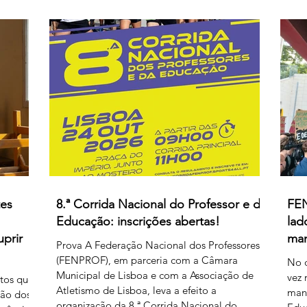
do facilitismo, os da inovação e os
rgem
deso
empedernidos – é mais um agente de
e, se
o Go
confusão. O olhar da FENPROF para este
ações
Ciên
processo parte, como não podia deixar de
as
acr
ser, das violações dos
ídas.
esc
remu
pelo
tes
8.ª Corrida Nacional do Professor e da
FEN
Educação: inscrições abertas!
lad
uprir
man
Prova A Federação Nacional dos Professores
(FENPROF), em parceria com a Câmara
No d
Municipal de Lisboa e com a Associação de
vez 
ntos que
Atletismo de Lisboa, leva a efeito a
mani
ção dos
organização da 8.ª Corrida Nacional do