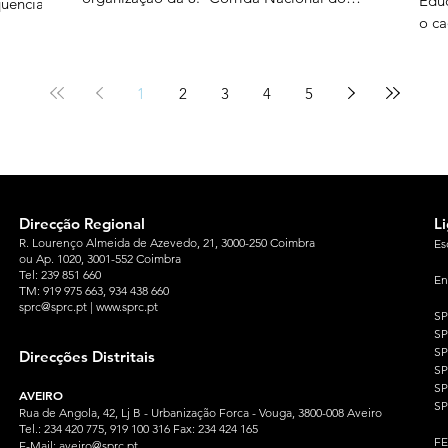
Educ
quência
Professor e da Educação, no dia 24 de
o ca
outubro de 2026. Este evento conta com um
naci
 da
programa abrangente constituído por: uma
pela
 não
prova de 10 km, de caráter competitivo, uma
dive
1
2
3
4
5
prova de 5 km, de caráter participativo, na
deco
qual se pode correr ou caminhar, corrida
dos 
zos de
Novas Gerações evento desportivo
aler
mes tem
proc
ores
Direcção Regional
L
R. Lourenço Almeida de Azevedo, 21, 3000-250 Coimbra
Es
ou Ap. 1020, 3001-552 Coimbra
Tel: 239 851 660
En
TM: 919 975 663
, 934 438 660
sprc@sprc.pt
|
www.sprc.pt
S
S
SP
Direcções Distritais
S
S
AVEIRO
SP
Rua de Angola, 42, Lj B - Urbanização Forca - Vouga, 3800-008 Aveiro
Tel.: 234 420 775, 919 100 316 Fax: 234 424 165
F
E-Mail:
aveiro@sprc.pt