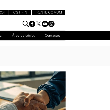
ROF
CGTP-IN
FRENTE COMUM
al
Área de sócios
Contactos