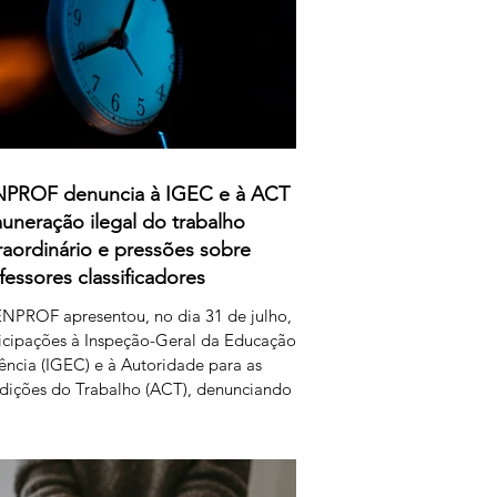
PROF denuncia à IGEC e à ACT
uneração ilegal do trabalho
raordinário e pressões sobre
fessores classificadores
NPROF apresentou, no dia 31 de julho,
icipações à Inspeção-Geral da Educação
ência (IGEC) e à Autoridade para as
dições do Trabalho (ACT), denunciando
ropósitos do Ministério da Educação,
ncia e Inovação quanto ao pagamento do
iço de classificação dos exames nacionais.
ENPROF contesta a intenção do MECI de