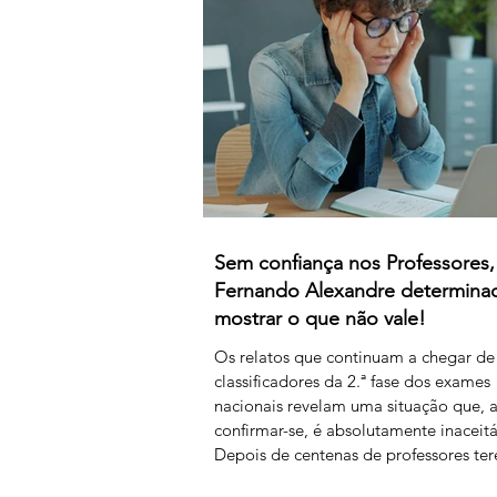
para as 8 horas mensais. Este acordo 
efeitos retroativos a janeiro de 2026,
ai
Sem confiança nos Professores,
Fernando Alexandre determin
mostrar o que não vale!
Os relatos que continuam a chegar de
classificadores da 2.ª fase dos exames
nacionais revelam uma situação que, 
confirmar-se, é absolutamente inaceitá
Depois de centenas de professores te
assegurado, em condições extremame