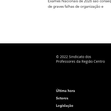
Exames Nacionais de 2026 são conse
de graves falhas de organização e
planeamento imputáveis ao Ministério
Educação, Ciência e Inovação (MECI),
podendo os docentes ser chamados a
suportar os custos dessas opções. Na
sequência do prolongamento dos pra
classificação, o Júri Nacional de Exa
vindo a convocar docentes classificad
para trabalharem entre 28 de julho
© 2022 Sindicato dos
Professores da Região Centro
Última hora
Setores
Legislação