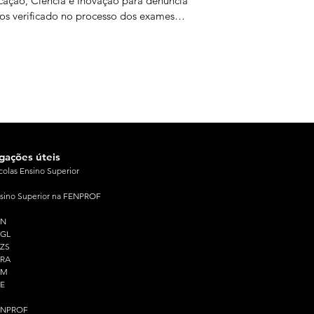
ação, Ciência e Inovação para denunciar
os verificado no processo dos exames
onais e exigir responsabilidades políticas
s falhas ocorridas. O protesto, que reuniu
rsas organizações estudantis e juvenis,
rreu no dia em que terminou a 2.ª fase
exames nacionais. Os estudantes
taram para o facto de a equidade do
esso ter ficado
igações úteis
colas Ensino Superior
sino Superior na FENPROF
PN
PGL
ZS
PRA
PM
E
ENPROF