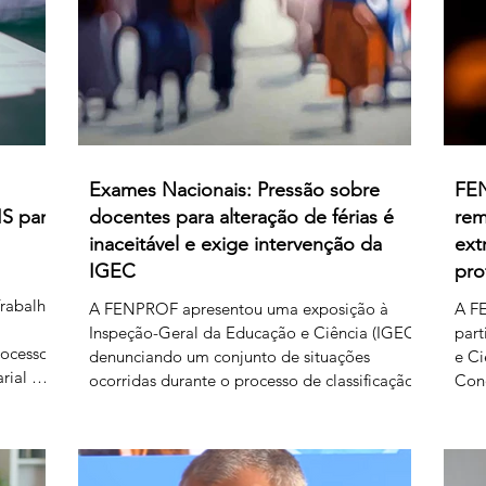
relativamente às matérias sobre as quais
subsiste desacordo. Foi es
Exames Nacionais: Pressão sobre
FEN
IS para
docentes para alteração de férias é
rem
inaceitável e exige intervenção da
ext
IGEC
pro
Trabalho
A FENPROF apresentou uma exposição à
A FE
Inspeção-Geral da Educação e Ciência (IGEC)
part
rocesso
denunciando um conjunto de situações
e Ci
rial de
ocorridas durante o processo de classificação
Con
B-1 e B-
e reapreciação dos exames nacionais de 2026,
os p
o do
com particular destaque para as pressões
Ciê
édito de
exercidas sobre docentes classificadores para
serv
rgado
alterarem ou prescindirem de períodos de
A F