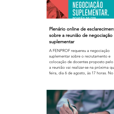
Plenário online de esclarecimen
sobre a reunião de negociação
suplementar
A FENPROF requereu a negociação
suplementar sobre o recrutamento e
colocação de docentes proposto pelo
a reunião vai realizar-se na próxima qu
feira, dia 6 de agosto, às 17 horas. No
seguinte, a FENPROF realiza o habitu
plenário online de esclarecimento aos
professores e educadores. Para acede
plenário, basta clicar no link a partir d
horas de sexta-feira, dia 7 de agosto:
https://us06web.zoom.us/j/85736793