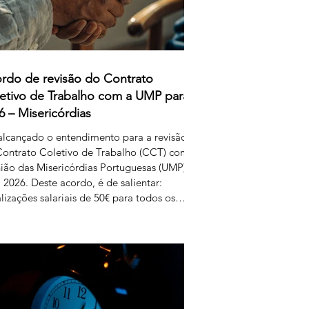
rdo de revisão do Contrato
etivo de Trabalho com a UMP para
6 – Misericórdias
alcançado o entendimento para a revisão
ontrato Coletivo de Trabalho (CCT) com
ião das Misericórdias Portuguesas (UMP)
 2026. Deste acordo, é de salientar:
lizações salariais de 50€ para todos os
is da tabela dos educadores de infância e
essores dos ensinos básico e secundário
issionalizados; Aumento do subsídio de
ição para os 5,50€. Estas alterações
uzem efeitos retroativos a janeiro de
, aguardando-se a sua publicação no
etim