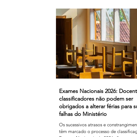
difíceis, a classificação da 1.ª fase, su
agora orientações que determinam qu
um classificador não registar classific
num determinado período de tempo, 
provas lhe sejam retiradas e redistribu
Estamos a falar de professores
Exames Nacionais 2026: Docen
classificadores não podem ser
obrigados a alterar férias para s
falhas do Ministério
Os sucessivos atrasos e constrangime
têm marcado o processo de classifica