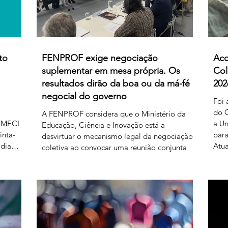
to
FENPROF exige negociação
Aco
suplementar em mesa própria. Os
Col
resultados dirão da boa ou da má-fé
202
negocial do governo
Foi 
do C
A FENPROF considera que o Ministério da
 MECI e
a Un
Educação, Ciência e Inovação está a
inta-
para
desvirtuar o mecanismo legal da negociação
 dia
Atua
coletiva ao convocar uma reunião conjunta
al
níve
com todas as organizações sindicais,
prof
independentemente de terem requerido
r ao
prof
negociação suplementar ou de já terem
as 17
refe
manifestado acordo ou concordância com o
prod
projeto de diploma. A negociação
433
2026
suplementar existe para permitir o
Bol
prosseguimento das negociações