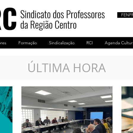
FENP
ores
Formação
Sindicalização
RCI
Agenda Cultur
ÚLTIMA HORA