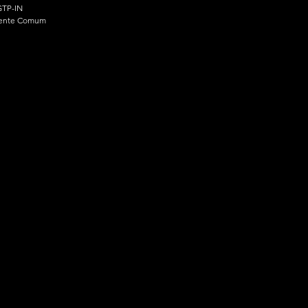
TP-IN
ente Comum