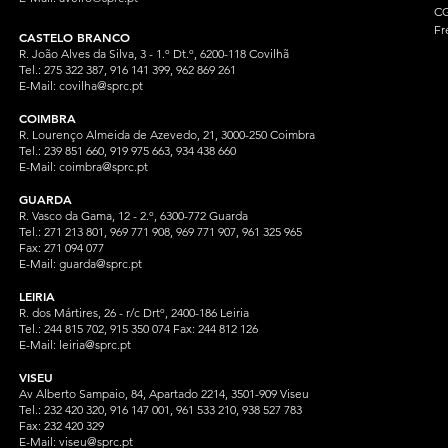
CG
Fr
CASTELO BRANCO
R. João Alves da Silva, 3 - 1.º Dt.º, 6200-118 Covilhã
Tel.: 275 322 387, 916 141 399, 962 869 261
E-Mail:
covilha@sprc.pt
COIMBRA
R. Lourenço Almeida de Azevedo, 21, 3000-250 Coimbra
Tel.:
239 851 660,
919 975 663, 934 438 66
0
E-Mail:
coimbra@sprc.pt
GUARDA
R. Vasco da Gama, 12 - 2.º, 6300-772 Guarda
Tel.: 271 213 801, 969 771 908, 969 771 907, 961 325 965
Fax: 271 094 077
E-Mail:
guarda@sprc.pt
LEIRIA
R. dos Mártires, 26 - r/c Drtº, 2400-186 Leiria
Tel.: 244 815 702, 915 350
074 Fax: 244 812 126
E-Mail:
leiria@sprc.pt
VISEU
Av Alberto Sampaio, 84, Apartado 2214, 3501-909 Viseu
Tel.: 232 420 320, 916 147 001, 961 533 210, 938 527 783
Fax: 232 420 329
E-Mail:
viseu@sprc.pt