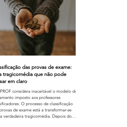
a remunerar o trabalho extraordinário dos
sificadores através do pagamento de 1
 por resposta classificada. Em vez de falar
remu
ssificação das provas de exame:
 tragicomédia que não pode
sar em claro
PROF considera inaceitável o modelo de
amento imposto aos professores
sificadores. O processo de classificação
provas de exame está a transformar-se
 verdadeira tragicomédia. Depois do
, dos erros, das falhas do sistema e da