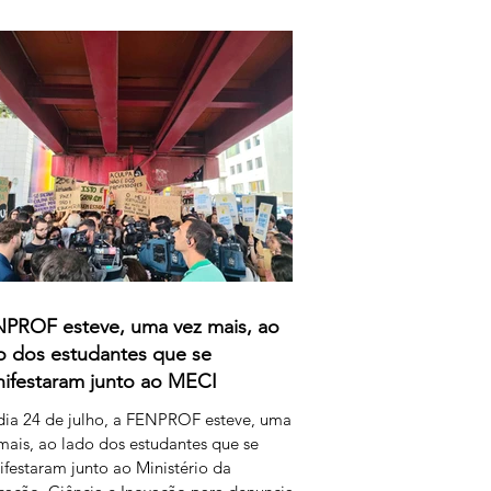
rganização que marcaram este processo,
verno e o Ministério da Educação,
cia e Inovação parecem querer
escentar uma nova dimensão ao
ândalo: a forma como pretendem
nerar o trabalho extraordinário realizado
s
PROF esteve, uma vez mais, ao
o dos estudantes que se
ifestaram junto ao MECI
ia 24 de julho, a FENPROF esteve, uma
mais, ao lado dos estudantes que se
festaram junto ao Ministério da