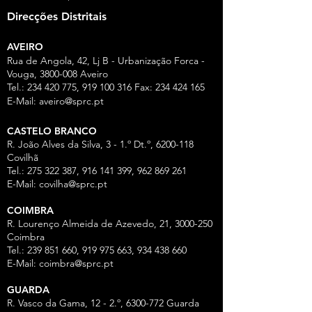
Direcções Distritais
AVEIRO
Rua de Angola, 42, Lj B - Urbanização Forca -
Vouga,
3800-008
Aveiro
Tel.:
234 420 775
,
919 100 316
Fax:
234 424 165
E-Mail:
aveiro@sprc.pt
CASTELO BRANCO
R. João Alves da Silva, 3 - 1.º Dt.º, 6200-118
Covilhã
Tel.: 275 322 387, 916 141 399, 962 869 261
E-Mail:
covilha@sprc.pt
COIMBRA
R. Lourenço Almeida de Azevedo, 21,
3000-250
Coimbra
Tel.:
239 851 660
,
919 975 663
,
934 438 66
0
E-Mail:
coimbra@sprc.pt
GUARDA
R. Vasco da Gama, 12 - 2.º,
6300-772
Guarda