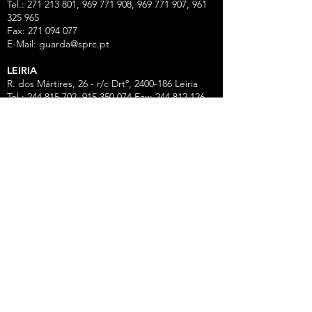
Tel.: 271 213 801, 969 771 908, 969 771 907, 961
325 965
Fax:
271 094 077
E-Mail:
guarda@sprc.pt
LEIRIA
R. dos Mártires, 26 - r/c Drtº,
2400-186
Leiria
Tel.:
244 815 702
, 915 350
074 Fax:
244 812 126
E-Mail:
leiria@sprc.pt
VISEU
Av Alberto Sampaio, 84, Apartado 2214,
3501-
909
Viseu
Tel.:
232 420 320
,
916 147 001
,
961 533 210
,
938
527 783
Fax:
232 420 329
E-Mail:
viseu@sprc.pt
Ligações úteis
Escolas Ensino Superior
Ensino Superior na FENPROF