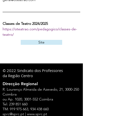
Classes de Teatro 2024/2025
https://oteatrao.com/pedagogico/classes-de-
teatro/
Site
© 2022 Sindicato dos Professores
da Região Centro
Direcção Regional
R. Lourenço Almeida de Azevedo, 21,
3000-250
Coimbra
ou Ap. 1020,
3001-552
Coimbra
Tel:
239 851 660
TM:
919 975 663
,
934 438 660
sprc@sprc.pt
|
www.sprc.pt