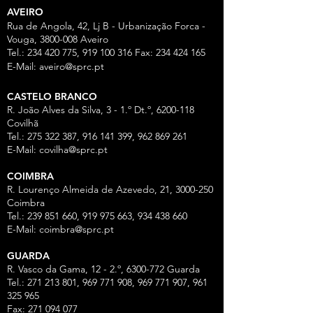
AVEIRO
Rua de Angola, 42, Lj B - Urbanização Forca -
Vouga,
3800-008
Aveiro
Tel.:
234 420 775
,
919 100 316
Fax:
234 424 165
E-Mail:
aveiro@sprc.pt
CASTELO BRANCO
R. João Alves da Silva, 3 - 1.º Dt.º, 6200-118
Covilhã
Tel.: 275 322 387, 916 141 399, 962 869 261
E-Mail:
covilha@sprc.pt
COIMBRA
R. Lourenço Almeida de Azevedo, 21,
3000-250
Coimbra
Tel.:
239 851 660
,
919 975 663
,
934 438 66
0
E-Mail:
coimbra@sprc.pt
GUARDA
R. Vasco da Gama, 12 - 2.º,
6300-772
Guarda
Tel.: 271 213 801, 969 771 908, 969 771 907, 961
325 965
Fax:
271 094 077