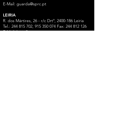
E-Mail:
guarda@sprc.pt
LEIRIA
R. dos Mártires, 26 - r/c Drtº,
2400-186
Leiria
Tel.:
244 815 702
, 915 350
074 Fax:
244 812 126
E-Mail:
leiria@sprc.pt
VISEU
Av Alberto Sampaio, 84, Apartado 2214,
3501-
909
Viseu
Tel.:
232 420 320
,
916 147 001
,
961 533 210
,
938
527 783
Fax:
232 420 329
E-Mail:
viseu@sprc.pt
Ligações úteis
Escolas Ensino Superior
Ensino Superior na FENPROF
SPN
SPGL