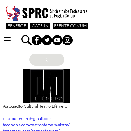
FENPROF
CGTP-IN
FRENTE COMUM
Associação Cultural Teatro Efémero
teatroefemero@gmail.com
facebook.com/teatroefemero.sintra/
instagram.com/teatroefemero/