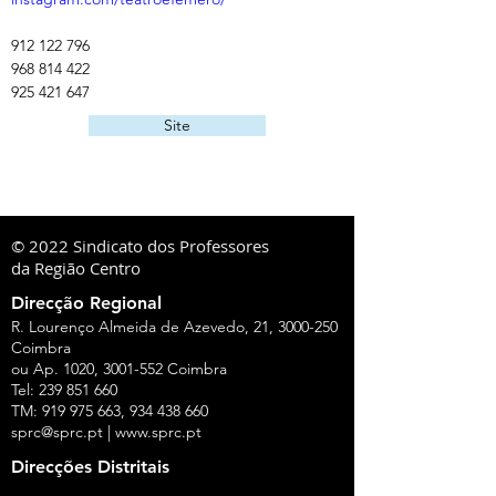
912 122 796
968 814 422
925 421 647
Site
© 2022 Sindicato dos Professores
da Região Centro
Direcção Regional
R. Lourenço Almeida de Azevedo, 21,
3000-250
Coimbra
ou Ap. 1020,
3001-552
Coimbra
Tel:
239 851 660
TM:
919 975 663
,
934 438 660
sprc@sprc.pt
|
www.sprc.pt
Direcções Distritais