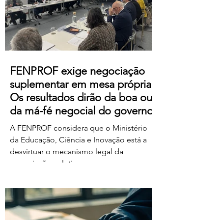
https://us06web.zoom.us/j/85736793433
FENPROF exige negociação
suplementar em mesa própria.
Os resultados dirão da boa ou
da má-fé negocial do governo
A FENPROF considera que o Ministério
da Educação, Ciência e Inovação está a
desvirtuar o mecanismo legal da
negociação coletiva ao convocar uma
reunião conjunta com todas as
organizações sindicais,
independentemente de terem requerido
negociação suplementar ou de já terem