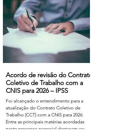
professores dos ensinos básico e
secundário profissionalizados; Aumento
do subsídio de refeição para os 5,50€.
Estas alterações produzem efeitos
retroativos a janeiro de 2026, aguardando-
se a sua publicação no Boletim
Acordo de revisão do Contrato
Coletivo de Trabalho com a
CNIS para 2026 – IPSS
Foi alcançado o entendimento para a
atualização do Contrato Coletivo de
Trabalho (CCT) com a CNIS para 2026.
Entre as principais matérias acordadas
neste processo negocial destacam-se: