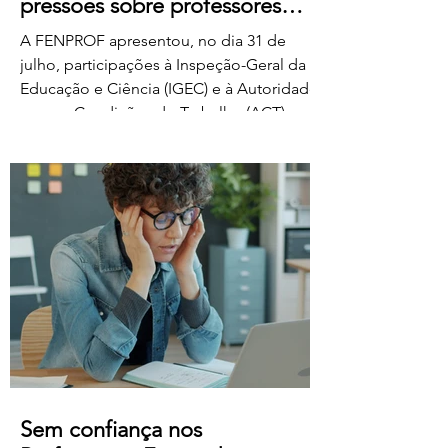
pressões sobre professores
classificadores
A FENPROF apresentou, no dia 31 de
julho, participações à Inspeção-Geral da
Educação e Ciência (IGEC) e à Autoridade
para as Condições do Trabalho (ACT),
denunciando os propósitos do Ministério
da Educação, Ciência e Inovação quanto
ao pagamento do serviço de classificação
dos exames nacionais. A FENPROF
contesta a intenção do MECI de vir a
remunerar o trabalho extraordinário dos
classificadores através do pagamento de
1 euro por resposta classificada. Em vez
de falar de remu
Sem confiança nos