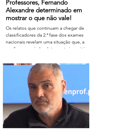
Professores, Fernando
Alexandre determinado em
mostrar o que não vale!
Os relatos que continuam a chegar de
classificadores da 2.ª fase dos exames
nacionais revelam uma situação que, a
confirmar-se, é absolutamente inaceitável.
Depois de centenas de professores terem
assegurado, em condições
extremamente difíceis, a classificação da
1.ª fase, surgem agora orientações que
determinam que, se um classificador não
registar classificações num determinado
período de tempo, as provas lhe sejam
retiradas e redistribuídas. Estamos a falar
de professores