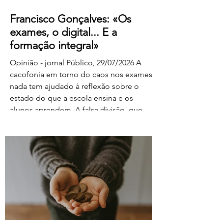
Francisco Gonçalves: «Os
exames, o digital... E a
formação integral»
Opinião - jornal Público, 29/07/2026 A
cacofonia em torno do caos nos exames
nada tem ajudado à reflexão sobre o
estado do que a escola ensina e os
alunos aprendem. A falsa divisão, que
tolhe o pensamento, entre portadores da
luz e habitantes das trevas – os da cultura
e os da ignorância, os do rigor e os do
facilitismo, os da inovação e os
empedernidos – é mais um agente de
confusão. O olhar da FENPROF para este
processo parte, como não podia deixar
de ser, das violações dos