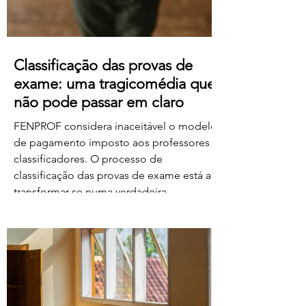
Classificação das provas de
exame: uma tragicomédia que
não pode passar em claro
FENPROF considera inaceitável o modelo
de pagamento imposto aos professores
classificadores. O processo de
classificação das provas de exame está a
transformar-se numa verdadeira
tragicomédia. Depois do caos, dos erros,
das falhas do sistema e da
desorganização que marcaram este
processo, o Governo e o Ministério da
Educação, Ciência e Inovação parecem
querer acrescentar uma nova dimensão