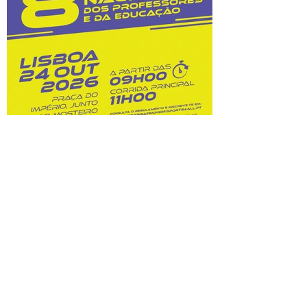
custos dessas opções. Na sequência do
prolongamento dos prazos de
classificação, o Júri Nacional de Exames
tem vindo a convocar docentes
classificadores para trabalharem entre 28
de julho
8.ª Corrida Nacional do
Professor e da Educação:
inscrições abertas!
Prova A Federação Nacional dos
Professores (FENPROF), em parceria com
a Câmara Municipal de Lisboa e com a
Associação de Atletismo de Lisboa, leva a
efeito a organização da 8.ª Corrida
Nacional do Professor e da Educação, no
dia 24 de outubro de 2026. Este evento