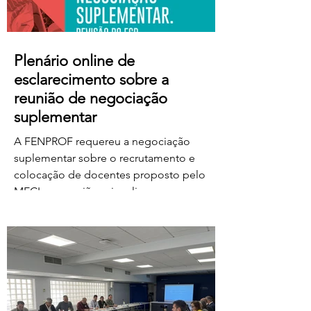
Plenário online de
esclarecimento sobre a
reunião de negociação
suplementar
A FENPROF requereu a negociação
suplementar sobre o recrutamento e
colocação de docentes proposto pelo
MECI e a reunião vai realizar-se na
próxima quinta-feira, dia 6 de agosto, às
17 horas. No dia seguinte, a FENPROF
realiza o habitual plenário online de
esclarecimento aos professores e
educadores. Para aceder ao plenário,
basta clicar no link a partir das 17 horas de
sexta-feira, dia 7 de agosto: