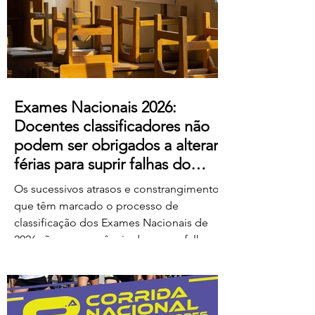
ao escândalo: a forma como pretendem
remunerar o trabalho extraordinário
realizado pelos
Exames Nacionais 2026:
Docentes classificadores não
podem ser obrigados a alterar
férias para suprir falhas do
Ministério
Os sucessivos atrasos e constrangimentos
que têm marcado o processo de
classificação dos Exames Nacionais de
2026 são consequência de graves falhas
de organização e planeamento
imputáveis ao Ministério da Educação,
Ciência e Inovação (MECI), não podendo
os docentes ser chamados a suportar os