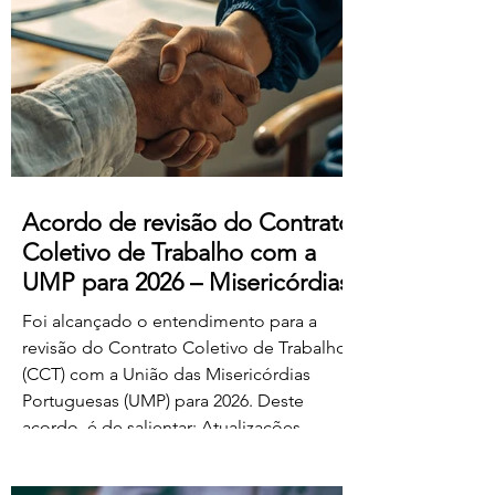
manifestado acordo ou concordância
com o projeto de diploma. A negociação
suplementar existe para permitir o
prosseguimento das negociações
relativamente às matérias sobre as quais
subsiste desacordo. Foi es
Acordo de revisão do Contrato
Coletivo de Trabalho com a
UMP para 2026 – Misericórdias
Foi alcançado o entendimento para a
revisão do Contrato Coletivo de Trabalho
(CCT) com a União das Misericórdias
Portuguesas (UMP) para 2026. Deste
acordo, é de salientar: Atualizações
salariais de 50€ para todos os níveis da
tabela dos educadores de infância e