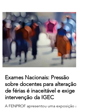
Atualização salarial de 80 € para o
primeiro nível das tabelas B-1 e B-4 e de
50 € para os restantes; Aumento do
subsídio de refeição para os 5,50€;
Crédito de horas sindicais para
delegadas/os alargado para as 8 horas
mensais. Este acordo produz efeitos
retroativos a janeiro de 2026, embora ai
Exames Nacionais: Pressão
sobre docentes para alteração
de férias é inaceitável e exige
intervenção da IGEC
A FENPROF apresentou uma exposição à