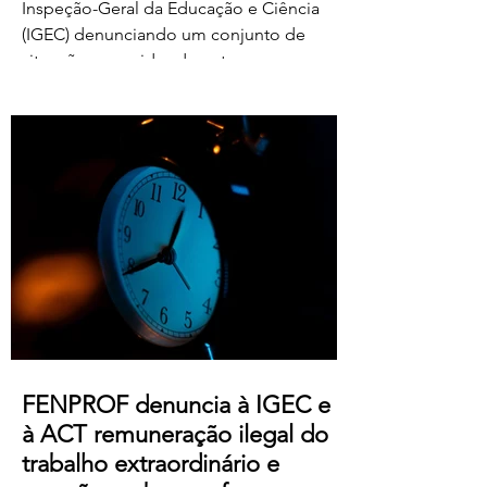
Inspeção-Geral da Educação e Ciência
(IGEC) denunciando um conjunto de
situações ocorridas durante o processo
de classificação e reapreciação dos
exames nacionais de 2026, com particular
destaque para as pressões exercidas
sobre docentes classificadores para
alterarem ou prescindirem de períodos
de férias previamente aprovados.
Segundo os relatos recebidos, diversos
professores foram instados por direções
de agrupamentos e escolas a desloc
FENPROF denuncia à IGEC e
à ACT remuneração ilegal do
trabalho extraordinário e