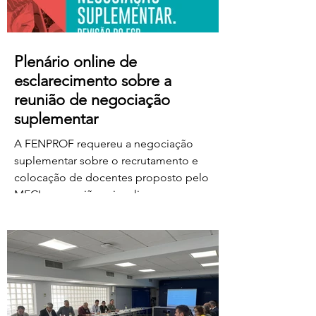
Plenário online de
esclarecimento sobre a
reunião de negociação
suplementar
A FENPROF requereu a negociação
suplementar sobre o recrutamento e
colocação de docentes proposto pelo
MECI e a reunião vai realizar-se na
próxima quinta-feira, dia 6 de agosto, às
17 horas. No dia seguinte, a FENPROF
realiza o habitual plenário online de
esclarecimento aos professores e
educadores. Para aceder ao plenário,
basta clicar no link a partir das 17 horas de
sexta-feira, dia 7 de agosto: