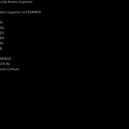
colas Ensino Superior
sino Superior na FENPROF
PN
PGL
ZS
PRA
PM
E
ENPROF
TP-IN
ente Comum