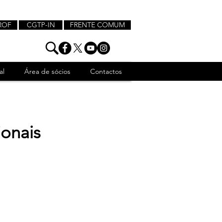
ROF
CGTP-IN
FRENTE COMUM
al
Área de sócios
Contactos
onais