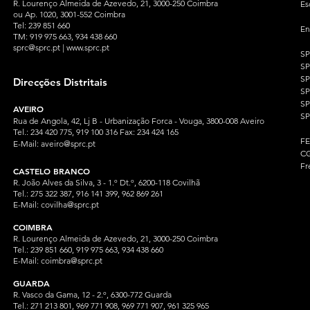
R. Lourenço Almeida de Azevedo, 21, 3000-250 Coimbra
Es
ou Ap. 1020, 3001-552 Coimbra
Tel: 239 851 660
En
TM: 919 975 663
, 934 438 660
sprc@sprc.pt
|
www.sprc.pt
S
S
SP
Direcções Distritais
S
S
AVEIRO
SP
Rua de Angola, 42, Lj B - Urbanização Forca - Vouga, 3800-008 Aveiro
Tel.: 234 420 775, 919 100 316 Fax: 234 424 165
F
E-Mail:
aveiro@sprc.pt
CG
Fr
CASTELO BRANCO
R. João Alves da Silva, 3 - 1.º Dt.º, 6200-118 Covilhã
Tel.: 275 322 387, 916 141 399, 962 869 261
E-Mail:
covilha@sprc.pt
COIMBRA
R. Lourenço Almeida de Azevedo, 21, 3000-250 Coimbra
Tel.:
239 851 660,
919 975 663, 934 438 66
0
E-Mail:
coimbra@sprc.pt
GUARDA
R. Vasco da Gama, 12 - 2.º, 6300-772 Guarda
Tel.: 271 213 801, 969 771 908, 969 771 907, 961 325 965