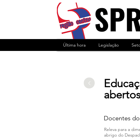
Última hora
Legislação
Set
Educaçã
aberto
Docentes dos
Releva para a dim
abrigo do Despac