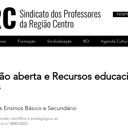
FENP
ores
Formação
Sindicalização
RCI
Agenda Cultur
o aberta e Recursos educaci
s
 Ensinos Básico e Secundário
ensão científica e pedagógica ao
ho nº 4840/2023