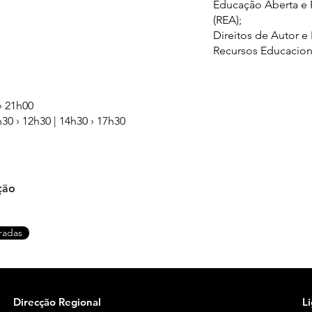
Educação Aberta e 
(REA);
Direitos de Autor e 
Recursos Educacion
› 21h00
h30 › 12h30 | 14h30 › 17h30
ção
radas
Direcção Regional
L