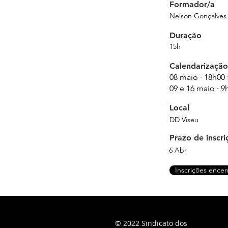
Formador/a
Nelson Gonçalves
Duração
15h
Calendarização
08 maio · 18h00 
09 e 16 maio · 9
Local
DD Viseu
Prazo de inscri
6 Abr
Inscrições encer
© 2022 Sindicato dos