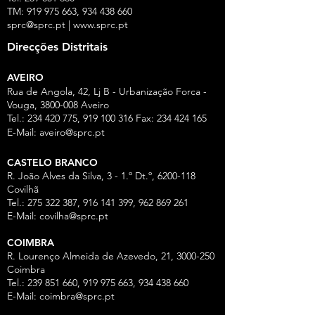
TM:
919 975 663
,
934 438 660
sprc@sprc.pt
|
www.sprc.pt
Direcções Distritais
AVEIRO
Rua de Angola, 42, Lj B - Urbanização Forca -
Vouga,
3800-008
Aveiro
Tel.:
234 420 775
,
919 100 316
Fax:
234 424 165
E-Mail:
aveiro@sprc.pt
CASTELO BRANCO
R. João Alves da Silva, 3 - 1.º Dt.º, 6200-118
Covilhã
Tel.: 275 322 387, 916 141 399, 962 869 261
E-Mail:
covilha@sprc.pt
COIMBRA
R. Lourenço Almeida de Azevedo, 21,
3000-250
Coimbra
Tel.:
239 851 660
,
919 975 663
,
934 438 66
0
E-Mail:
coimbra@sprc.pt