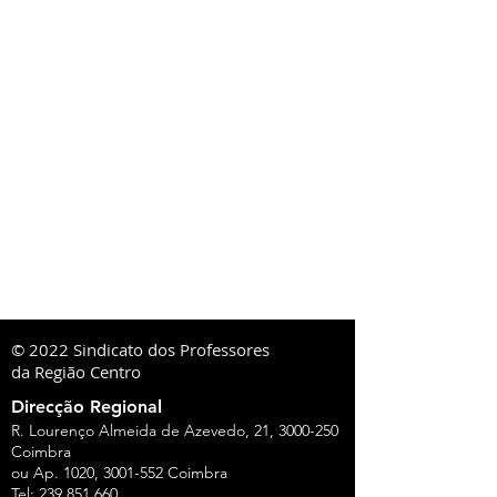
© 2022 Sindicato dos Professores
da Região Centro
Direcção Regional
R. Lourenço Almeida de Azevedo, 21,
3000-250
Coimbra
ou Ap. 1020,
3001-552
Coimbra
Tel:
239 851 660