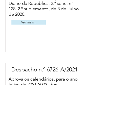
Diário da República, 2.ª série, n.º
128, 2.º suplemento, de 3 de Julho
de 2020.
Ver mais...
Despacho n.º 6726-A/2021
Aprova os calendários, para o ano
letivo de
2021-2022
, dos
estabelecimentos públicos de
educação pré-escolar e dos ensinos
básico e secundário, dos
estabelecimentos particulares de
ensino especial, bem como o
calendário de provas e exames dos
ensinos básico e secundário.