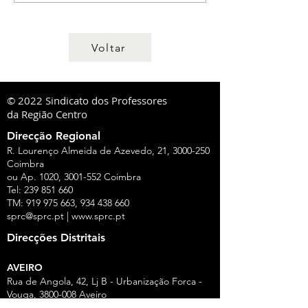
Voltar
© 2022 Sindicato dos Professores
da Região Centro
Direcção Regional
R. Lourenço Almeida de Azevedo, 21,
3000-250
Coimbra
ou Ap. 1020,
3001-552
Coimbra
Tel:
239 851 660
TM:
919 975 663
,
934 438 660
sprc@sprc.pt
|
www.sprc.pt
Direcções Distritais
AVEIRO
Rua de Angola, 42, Lj B - Urbanização Forca -
Vouga,
3800-008
Aveiro
Tel.:
234 420 775
,
919 100 316
Fax:
234 424 165