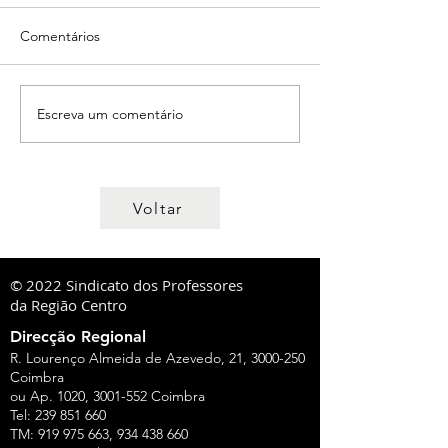
Comentários
Escreva um comentário
Voltar
© 2022 Sindicato dos Professores
da Região Centro
Direcção Regional
R. Lourenço Almeida de Azevedo, 21,
3000-250
Coimbra
ou Ap. 1020,
3001-552
Coimbra
Tel:
239 851 660
TM:
919 975 663
,
934 438 660