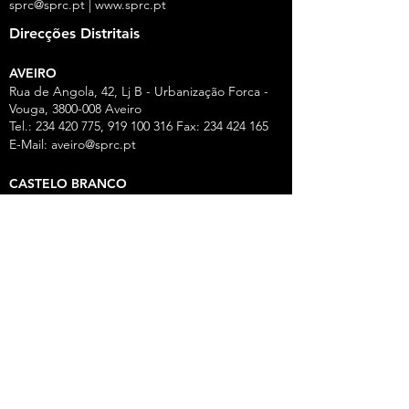
sprc@sprc.pt
|
www.sprc.pt
Direcções Distritais
AVEIRO
Rua de Angola, 42, Lj B - Urbanização Forca -
Vouga,
3800-008
Aveiro
Tel.:
234 420 775
,
919 100 316
Fax:
234 424 165
E-Mail:
aveiro@sprc.pt
CASTELO BRANCO
R. João Alves da Silva, 3 - 1.º Dt.º, 6200-118
Covilhã
Tel.: 275 322 387, 916 141 399, 962 869 261
E-Mail:
covilha@sprc.pt
COIMBRA
R. Lourenço Almeida de Azevedo, 21,
3000-250
Coimbra
Tel.:
239 851 660
,
919 975 663
,
934 438 66
0
E-Mail:
coimbra@sprc.pt
GUARDA