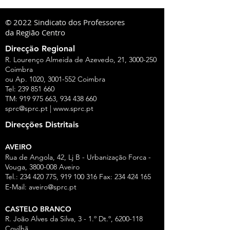
© 2022 Sindicato dos Professores
da Região Centro
Direcção Regional
R. Lourenço Almeida de Azevedo, 21,
3000-250
Coimbra
ou Ap. 1020,
3001-552
Coimbra
Tel:
239 851 660
TM:
919 975 663
,
934 438 660
sprc@sprc.pt
|
www.sprc.pt
Direcções Distritais
AVEIRO
Rua de Angola, 42, Lj B - Urbanização Forca -
Vouga,
3800-008
Aveiro
Tel.:
234 420 775
,
919 100 316
Fax:
234 424 165
E-Mail:
aveiro@sprc.pt
CASTELO BRANCO
R. João Alves da Silva, 3 - 1.º Dt.º, 6200-118
Covilhã