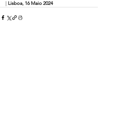
| 
Lisboa, 16 Maio 2024
Comentários
Escreva um comentário
Voltar
© 2022 Sindicato dos Professores
da Região Centro