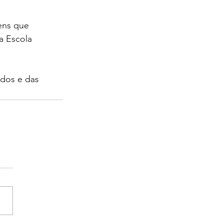
ens que 
a Escola 
 dos e das 