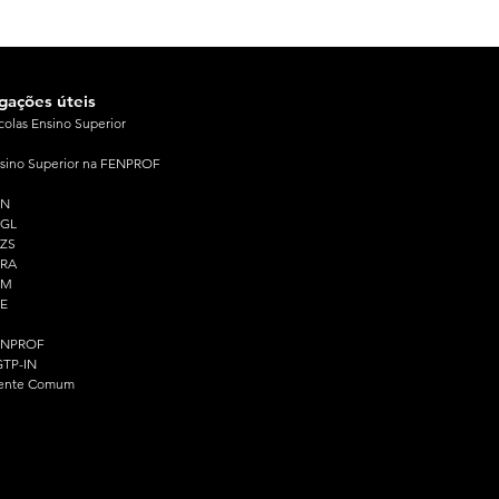
igações úteis
colas Ensino Superior
sino Superior na FENPROF
PN
PGL
ZS
PRA
PM
E
ENPROF
TP-IN
ente Comum