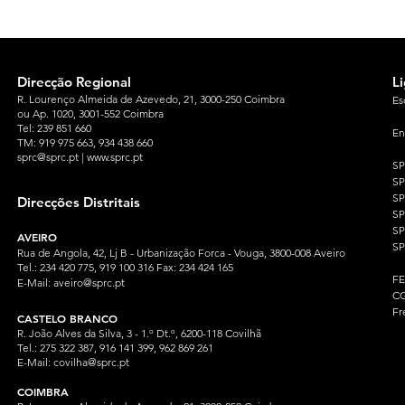
Direcção Regional
L
R. Lourenço Almeida de Azevedo, 21, 3000-250 Coimbra
Es
ou Ap. 1020, 3001-552 Coimbra
Tel: 239 851 660
En
TM: 919 975 663
, 934 438 660
sprc@sprc.pt
|
www.sprc.pt
S
S
SP
Direcções Distritais
S
S
AVEIRO
SP
Rua de Angola, 42, Lj B - Urbanização Forca - Vouga, 3800-008 Aveiro
Tel.: 234 420 775, 919 100 316 Fax: 234 424 165
F
E-Mail:
aveiro@sprc.pt
CG
Fr
CASTELO BRANCO
R. João Alves da Silva, 3 - 1.º Dt.º, 6200-118 Covilhã
Tel.: 275 322 387, 916 141 399, 962 869 261
E-Mail:
covilha@sprc.pt
COIMBRA