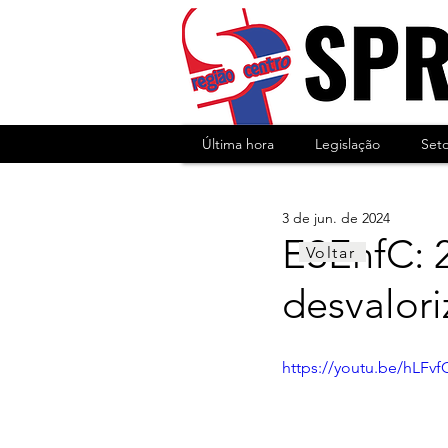
Última hora
Legislação
Set
3 de jun. de 2024
ESEnfC: 
Voltar
desvalor
https://youtu.be/hLF