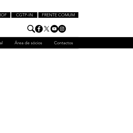
ROF
CGTP-IN
FRENTE COMUM
al
Área de sócios
Contactos