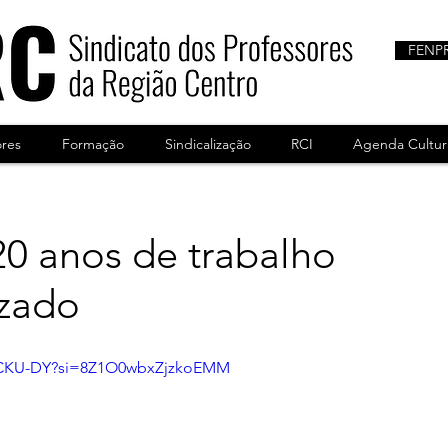
FENP
ores
Formação
Sindicalização
RCI
Agenda Cultur
20 anos de trabalho
izado
vfCKU-DY?si=8Z1O0wbxZjzkoEMM