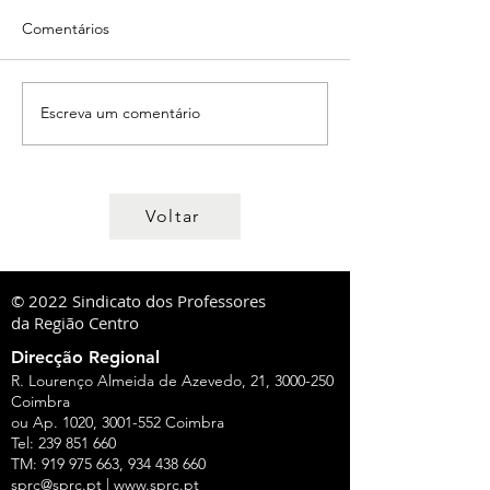
Comentários
Escreva um comentário
Voltar
© 2022 Sindicato dos Professores
da Região Centro
Direcção Regional
R. Lourenço Almeida de Azevedo, 21,
3000-250
Coimbra
ou Ap. 1020,
3001-552
Coimbra
Tel:
239 851 660
TM:
919 975 663
,
934 438 660
sprc@sprc.pt
|
www.sprc.pt