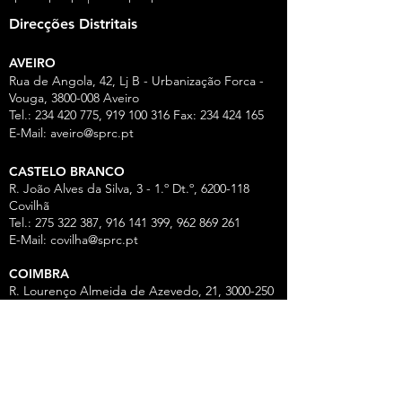
Direcções Distritais
AVEIRO
Rua de Angola, 42, Lj B - Urbanização Forca -
Vouga,
3800-008
Aveiro
Tel.:
234 420 775
,
919 100 316
Fax:
234 424 165
E-Mail:
aveiro@sprc.pt
CASTELO BRANCO
R. João Alves da Silva, 3 - 1.º Dt.º, 6200-118
Covilhã
Tel.: 275 322 387, 916 141 399, 962 869 261
E-Mail:
covilha@sprc.pt
COIMBRA
R. Lourenço Almeida de Azevedo, 21,
3000-250
Coimbra
Tel.:
239 851 660
,
919 975 663
,
934 438 66
0
E-Mail:
coimbra@sprc.pt
GUARDA
R. Vasco da Gama, 12 - 2.º,
6300-772
Guarda