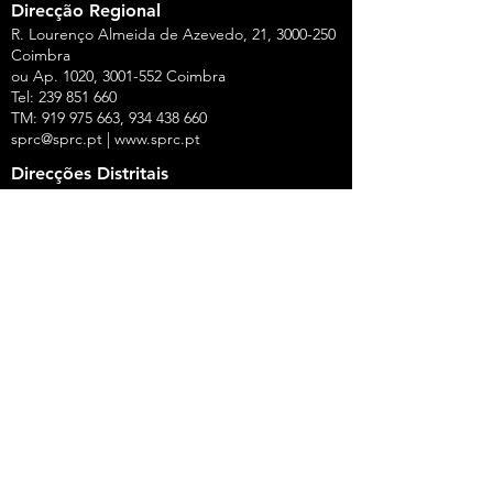
Direcção Regional
R. Lourenço Almeida de Azevedo, 21,
3000-250
Coimbra
ou Ap. 1020,
3001-552
Coimbra
Tel:
239 851 660
TM:
919 975 663
,
934 438 660
sprc@sprc.pt
|
www.sprc.pt
Direcções Distritais
AVEIRO
Rua de Angola, 42, Lj B - Urbanização Forca -
Vouga,
3800-008
Aveiro
Tel.:
234 420 775
,
919 100 316
Fax:
234 424 165
E-Mail:
aveiro@sprc.pt
CASTELO BRANCO
R. João Alves da Silva, 3 - 1.º Dt.º, 6200-118
Covilhã
Tel.: 275 322 387, 916 141 399, 962 869 261
E-Mail:
covilha@sprc.pt
COIMBRA