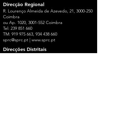
Direcção Regional
R. Lourenço Almeida de Azevedo, 21,
3000-250
Coimbra
ou Ap. 1020,
3001-552
Coimbra
Tel:
239 851 660
TM:
919 975 663
,
934 438 660
sprc@sprc.pt
|
www.sprc.pt
Direcções Distritais
AVEIRO
Rua de Angola, 42, Lj B - Urbanização Forca -
Vouga,
3800-008
Aveiro
Tel.:
234 420 775
,
919 100 316
Fax:
234 424 165
E-Mail:
aveiro@sprc.pt
CASTELO BRANCO
R. João Alves da Silva, 3 - 1.º Dt.º, 6200-118
Covilhã
Tel.: 275 322 387, 916 141 399, 962 869 261
E-Mail:
covilha@sprc.pt
COIMBRA