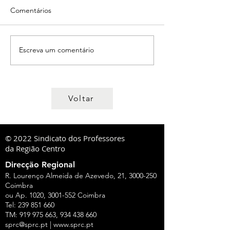
Comentários
Escreva um comentário
Voltar
© 2022 Sindicato dos Professores
da Região Centro
Direcção Regional
R. Lourenço Almeida de Azevedo, 21,
3000-250
Coimbra
ou Ap. 1020,
3001-552
Coimbra
Tel:
239 851 660
TM:
919 975 663
,
934 438 660
sprc@sprc.pt
|
www.sprc.pt