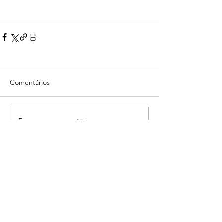
Comentários
Escreva um comentário
Voltar
© 2022 Sindicato dos Professores
da Região Centro