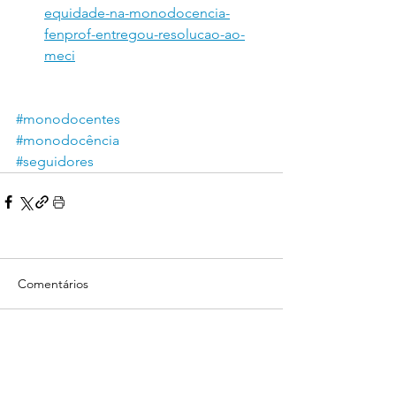
equidade-na-monodocencia-
fenprof-entregou-resolucao-ao-
meci
#monodocentes
#monodocência
#seguidores
Comentários
Escreva um comentário