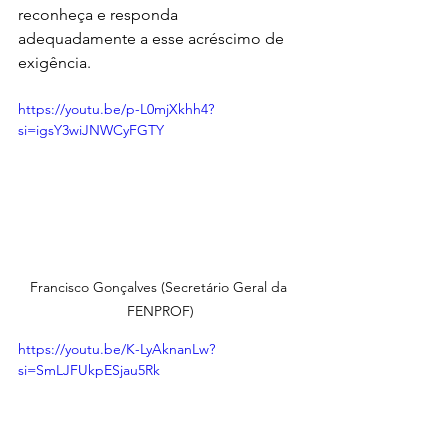
reconheça e responda 
adequadamente a esse acréscimo de 
exigência.
https://youtu.be/p-L0mjXkhh4?
si=igsY3wiJNWCyFGTY
Francisco Gonçalves (Secretário Geral da 
FENPROF)
https://youtu.be/K-LyAknanLw?
si=SmLJFUkpESjau5Rk