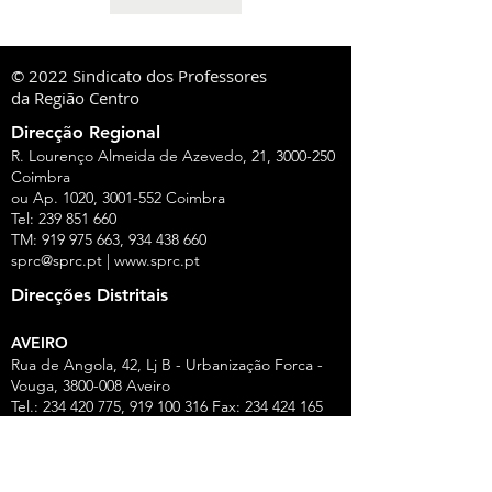
© 2022 Sindicato dos Professores
da Região Centro
Direcção Regional
R. Lourenço Almeida de Azevedo, 21,
3000-250
Coimbra
ou Ap. 1020,
3001-552
Coimbra
Tel:
239 851 660
TM:
919 975 663
,
934 438 660
sprc@sprc.pt
|
www.sprc.pt
Direcções Distritais
AVEIRO
Rua de Angola, 42, Lj B - Urbanização Forca -
Vouga,
3800-008
Aveiro
Tel.:
234 420 775
,
919 100 316
Fax:
234 424 165
E-Mail:
aveiro@sprc.pt
CASTELO BRANCO