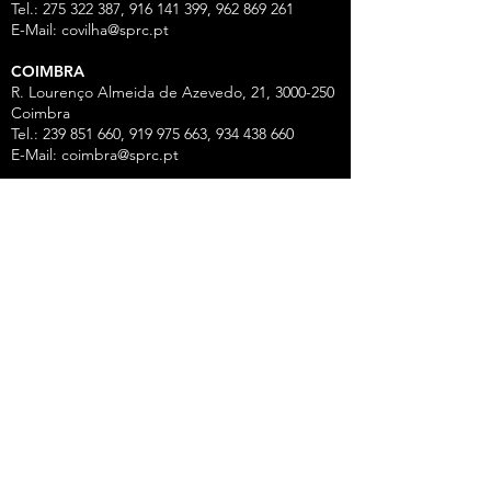
Tel.: 275 322 387, 916 141 399, 962 869 261
E-Mail:
covilha@sprc.pt
COIMBRA
R. Lourenço Almeida de Azevedo, 21,
3000-250
Coimbra
Tel.:
239 851 660
,
919 975 663
,
934 438 66
0
E-Mail:
coimbra@sprc.pt
GUARDA
R. Vasco da Gama, 12 - 2.º,
6300-772
Guarda
Tel.: 271 213 801, 969 771 908, 969 771 907, 961
325 965
Fax:
271 094 077
E-Mail:
guarda@sprc.pt
LEIRIA
R. dos Mártires, 26 - r/c Drtº,
2400-186
Leiria
Tel.:
244 815 702
, 915 350
074 Fax:
244 812 126
E-Mail:
leiria@sprc.pt
VISEU
Av Alberto Sampaio, 84, Apartado 2214,
3501-
909
Viseu