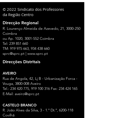
© 2022 Sindicato dos Professores
da Região Centro
Direcção Regional
R. Lourenço Almeida de Azevedo, 21,
3000-250
Coimbra
ou Ap. 1020,
3001-552
Coimbra
Tel:
239 851 660
TM:
919 975 663
,
934 438 660
sprc@sprc.pt
|
www.sprc.pt
Direcções Distritais
AVEIRO
Rua de Angola, 42, Lj B - Urbanização Forca -
Vouga,
3800-008
Aveiro
Tel.:
234 420 775
,
919 100 316
Fax:
234 424 165
E-Mail:
aveiro@sprc.pt
CASTELO BRANCO
R. João Alves da Silva, 3 - 1.º Dt.º, 6200-118
Covilhã