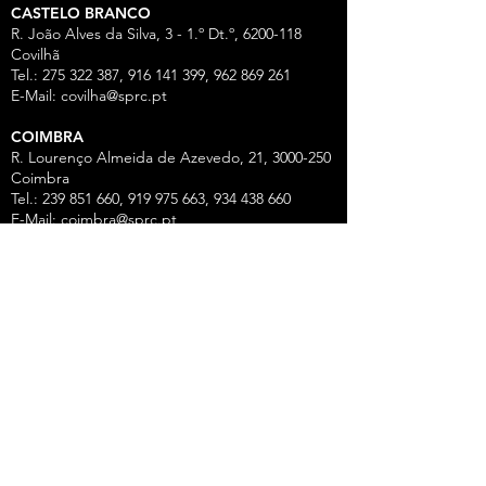
CASTELO BRANCO
R. João Alves da Silva, 3 - 1.º Dt.º, 6200-118
Covilhã
Tel.: 275 322 387, 916 141 399, 962 869 261
E-Mail:
covilha@sprc.pt
COIMBRA
R. Lourenço Almeida de Azevedo, 21,
3000-250
Coimbra
Tel.:
239 851 660
,
919 975 663
,
934 438 66
0
E-Mail:
coimbra@sprc.pt
GUARDA
R. Vasco da Gama, 12 - 2.º,
6300-772
Guarda
Tel.: 271 213 801, 969 771 908, 969 771 907, 961
325 965
Fax:
271 094 077
E-Mail:
guarda@sprc.pt
LEIRIA
R. dos Mártires, 26 - r/c Drtº,
2400-186
Leiria
Tel.:
244 815 702
, 915 350
074 Fax:
244 812 126
E-Mail:
leiria@sprc.pt