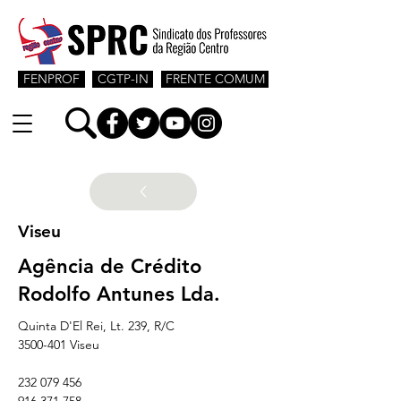
FENPROF
CGTP-IN
FRENTE COMUM
Viseu
Agência de Crédito
Rodolfo Antunes Lda.
Quinta D'El Rei, Lt. 239, R/C
3500-401 Viseu
232 079 456