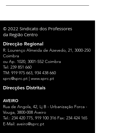
© 2022 Sindicato dos Professores
da Região Centro
Direcção Regional
R. Lourenço Almeida de Azevedo, 21,
3000-250
Coimbra
ou Ap. 1020,
3001-552
Coimbra
Tel:
239 851 660
TM:
919 975 663
,
934 438 660
sprc@sprc.pt
|
www.sprc.pt
Direcções Distritais
AVEIRO
Rua de Angola, 42, Lj B - Urbanização Forca -
Vouga,
3800-008
Aveiro
Tel.:
234 420 775
,
919 100 316
Fax:
234 424 165
E-Mail:
aveiro@sprc.pt