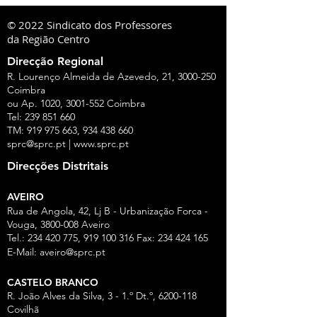
© 2022 Sindicato dos Professores
da Região Centro
Direcção Regional
R. Lourenço Almeida de Azevedo, 21,
3000-250
Coimbra
ou Ap. 1020,
3001-552
Coimbra
Tel:
239 851 660
TM:
919 975 663
,
934 438 660
sprc@sprc.pt
|
www.sprc.pt
Direcções Distritais
AVEIRO
Rua de Angola, 42, Lj B - Urbanização Forca -
Vouga,
3800-008
Aveiro
Tel.:
234 420 775
,
919 100 316
Fax:
234 424 165
E-Mail:
aveiro@sprc.pt
CASTELO BRANCO
R. João Alves da Silva, 3 - 1.º Dt.º, 6200-118
Covilhã