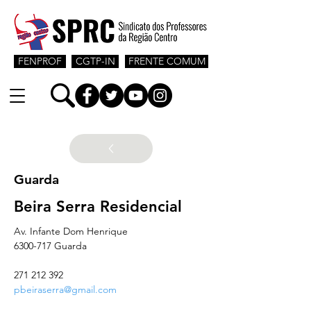
FENPROF
CGTP-IN
FRENTE COMUM
Guarda
Beira Serra Residencial
Av. Infante Dom Henrique
6300-717 Guarda
271 212 392
pbeiraserra@gmail.com