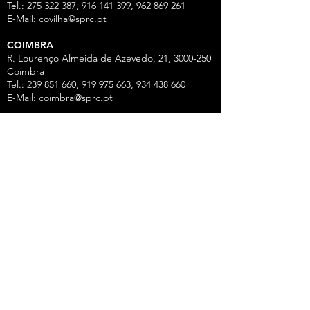
Tel.: 275 322 387, 916 141 399, 962 869 261
E-Mail:
covilha@sprc.pt
COIMBRA
R. Lourenço Almeida de Azevedo, 21,
3000-250
Coimbra
Tel.:
239 851 660
,
919 975 663
,
934 438 66
0
E-Mail:
coimbra@sprc.pt
GUARDA
R. Vasco da Gama, 12 - 2.º,
6300-772
Guarda
Tel.: 271 213 801, 969 771 908, 969 771 907, 961
325 965
Fax:
271 094 077
E-Mail:
guarda@sprc.pt
LEIRIA
R. dos Mártires, 26 - r/c Drtº,
2400-186
Leiria
Tel.:
244 815 702
, 915 350
074 Fax:
244 812 126
E-Mail:
leiria@sprc.pt
VISEU
Av Alberto Sampaio, 84, Apartado 2214,
3501-
909
Viseu