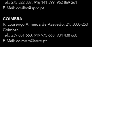
Tel.: 275 322 387, 916 141 399, 962 869 261
E-Mail:
covilha@sprc.pt
COIMBRA
R. Lourenço Almeida de Azevedo, 21,
3000-250
Coimbra
Tel.:
239 851 660
,
919 975 663
,
934 438 66
0
E-Mail:
coimbra@sprc.pt
GUARDA
R. Vasco da Gama, 12 - 2.º,
6300-772
Guarda
Tel.: 271 213 801, 969 771 908, 969 771 907, 961
325 965
Fax:
271 094 077
E-Mail:
guarda@sprc.pt
LEIRIA
R. dos Mártires, 26 - r/c Drtº,
2400-186
Leiria
Tel.:
244 815 702
, 915 350
074 Fax:
244 812 126
E-Mail:
leiria@sprc.pt
VISEU
Av Alberto Sampaio, 84, Apartado 2214,
3501-
909
Viseu