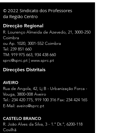
© 2022 Sindicato dos Professores
da Região Centro
Direcção Regional
R. Lourenço Almeida de Azevedo, 21,
3000-250
Coimbra
ou Ap. 1020,
3001-552
Coimbra
Tel:
239 851 660
TM:
919 975 663
,
934 438 660
sprc@sprc.pt
|
www.sprc.pt
Direcções Distritais
AVEIRO
Rua de Angola, 42, Lj B - Urbanização Forca -
Vouga,
3800-008
Aveiro
Tel.:
234 420 775
,
919 100 316
Fax:
234 424 165
E-Mail:
aveiro@sprc.pt
CASTELO BRANCO
R. João Alves da Silva, 3 - 1.º Dt.º, 6200-118
Covilhã